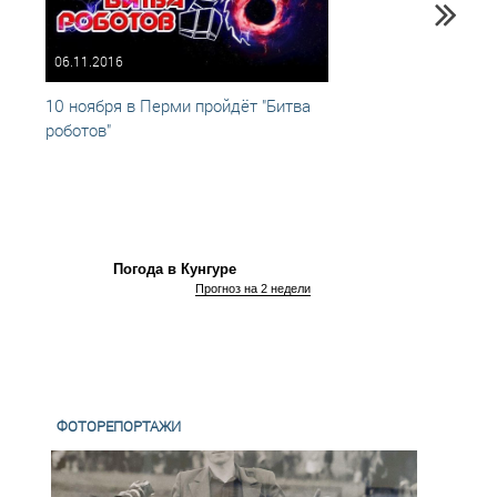
06.11.2016
10.03
10 ноября в Перми пройдёт "Битва
Коман
роботов"
Кунгу
Нацио
робот
Погода в Кунгуре
Прогноз на 2 недели
ФОТОРЕПОРТАЖИ