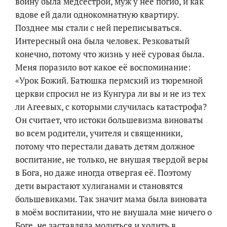
войну была медсестрой, муж у неё погиб, и как
вдове ей дали однокомнатную квартиру.
Позднее мы стали с ней переписываться.
Интересный она была человек. Резковатый
конечно, потому что жизнь у неё суровая была.
Меня поразило вот какое её воспоминание:
«Урок Божий. Батюшка пермский из тюремной
церкви спросил не из Кунгура ли вы и не из тех
ли Агеевых, с которыми случилась катастрофа?
Он считает, что истоки большевизма виноваты
во всем родители, учителя и священники,
потому что перестали давать детям должное
воспитание, не только, не внушая твердой веры
в Бога, но даже иногда отвергая её. Поэтому
дети вырастают хулиганами и становятся
большевиками. Так значит мама была виновата
в моём воспитании, что не внушала мне ничего о
Боге, не заставляла молиться и ходить в