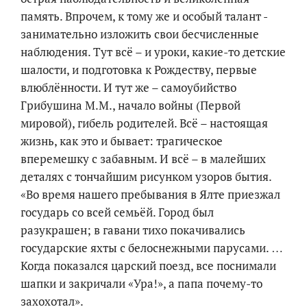
память. Впрочем, к тому же и особый талант -
занимательно изложить свои бесчисленные
наблюдения. Тут всё – и уроки, какие-то детские
шалости, и подготовка к Рождеству, первые
влюблённости. И тут же – самоубийство
Грибушина М.М., начало войны (Первой
мировой), гибель родителей. Всё – настоящая
жизнь, как это и бывает: трагическое
вперемешку с забавным. И всё – в малейших
деталях с тончайшим рисунком узоров бытия.
«Во время нашего пребывания в Ялте приезжал
государь со всей семьёй. Город был
разукрашен; в гавани тихо покачивались
государские яхты с белоснежными парусами. …
Когда показался царский поезд, все поснимали
шапки и закричали «Ура!», а папа почему-то
захохотал».