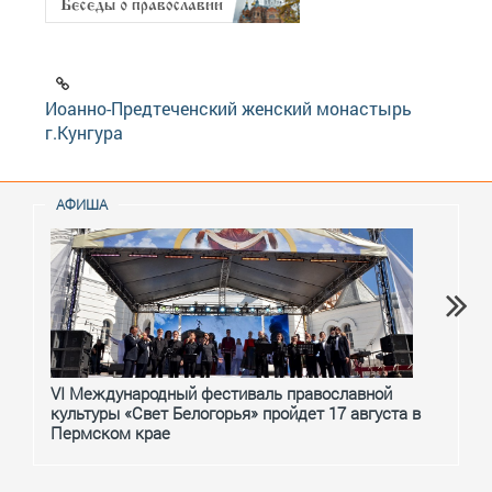
Иоанно-Предтеченский женский монастырь
г.Кунгура
АФИША
VI Международный фестиваль православной
От с
культуры «Свет Белогорья» пройдет 17 августа в
перм
Пермском крае