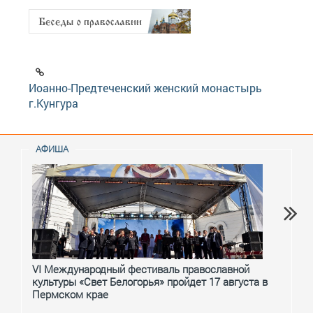
Иоанно-Предтеченский женский монастырь
г.Кунгура
АФИША
VI Международный фестиваль православной
От с
культуры «Свет Белогорья» пройдет 17 августа в
перм
Пермском крае