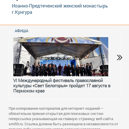
Иоанно-Предтеченский женский монастырь
г.Кунгура
АФИША
VI Международный фестиваль православной
От с
культуры «Свет Белогорья» пройдет 17 августа в
перм
Пермском крае
При копировании материалов для интернет-изданий –
обязательна прямая открытая для поисковых систем
гиперссылка указывающая на главную страницу веб-сайта
smi59.ru. Ссылка должна быть размещена в независимости от
полного либо частичного использования материалов.