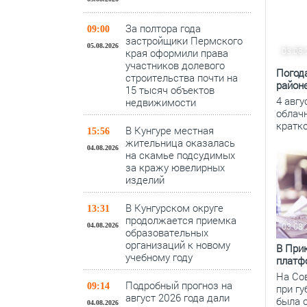
За полтора года
09:00
застройщики Пермского
05.08.2026
03.08
края оформили права
участников долевого
Погода
строительства почти на
районе
15 тысяч объектов
4 авг
недвижимости
облач
кратк
В Кунгуре местная
15:56
жительница оказалась
04.08.2026
на скамье подсудимых
за кражу ювелирных
изделий
В Кунгурском округе
13:31
продолжается приемка
03.08
04.08.2026
образовательных
организаций к новому
В При
учебному году
платф
На Со
Подробный прогноз на
09:14
при г
август 2026 года дали
была 
04.08.2026