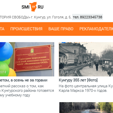
РИЯ СВОБОДЫ» г. Кунгур, ул. Гоголя, д. 5,
тел. 89223345738
ТА
ПРОИСШЕСТВИЯ
ВАШЕ ПРАВО
РЕКЛАМОДАТЕЛ
.2018
03.08.2018
етом, а осень не за горами
Кунгуру 355 лет [Фото]
аткий рассказ о том, как
На фото центральная улица Кун
 Кунгурского района готовятся
Карла Маркса 1970-х годов.
му учебному году