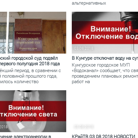
альтернативных
.2018
03.08.2018
ский городской суд подвёл
В Кунгуре отключат воду на су
первого полугодия 2018 года
Кунгурское городское МУП
ёкший период, в сравнении с
«Водоканал» сообщает, что свя
 половиной прошлого года,
проведением плановых ремон
чилось количество
работ на
.2018
03.08.2018
чение электроэнергии в
КРайТВ 03 08 2018 НОВОСТИ