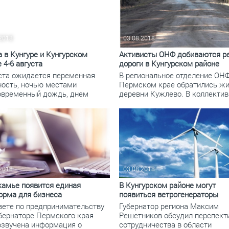
По итогам первой п
.2018
03.08.2018
 в Кунгуре и Кунгурском
Активисты ОНФ добиваются р
 4-6 августа
дороги в Кунгурском районе
уста ожидается переменная
В региональное отделение ОНФ
ность, ночью местами
Пермском крае обратились ж
овременный дождь, днем
деревни Кужлево. В коллекти
.2018
03.08.2018
камье появится единая
В Кунгурском районе могут
орма для бизнеса
появиться ветрогенераторы
вете по предпринимательству
Губернатор региона Максим
убернаторе Пермского края
Решетников обсудил перспект
озвучена информация о
сотрудничества в области