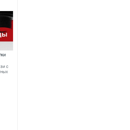
тки
зи с
тных