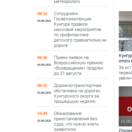
метеорологи
Сотрудники
08:54
Госавтоинспекции
04.08.2026
Кунгура провели
массовое мероприятие
по профилактике
детского травматизма на
дороге
03.08
Кунгур
Прием заявок на
08:46
итоги 
Всероссийскую премию
04.08.2026
За ист
«Возвращение» продлен
первой
до 31 августа
увели
Дорожно-транспортная
08:41
обстановка на дорогах
03.08.2026
Кунгурского округа за
прошедшую неделю
Обжалование
16:49
приостановления без
03.08
02.08.2026
суда, что нужно знать
заявителю
Отклю