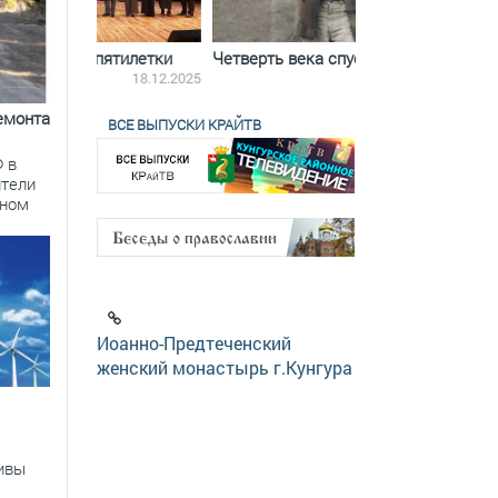
ятилетки
Четверть века спустя
Весь день с Бого
18.12.2025
11.11.2025
емонта
ВСЕ ВЫПУСКИ КРАЙТВ
 в
ители
вном
Иоанно-Предтеченский
женский монастырь г.Кунгура
ивы