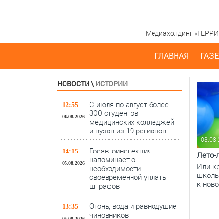
Медиахолдинг «ТЕРРИТО
ГЛАВНАЯ
ГАЗЕ
НОВОСТИ
\
ИСТОРИИ
С июля по август более
12:55
300 студентов
06.08.2026
медицинских колледжей
и вузов из 19 регионов
03.08
Госавтоинспекция
14:15
Лето-л
напоминает о
05.08.2026
Или кр
необходимости
школы
своевременной уплаты
к ново
штрафов
Огонь, вода и равнодушие
13:35
чиновников
05.08.2026