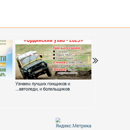
Узнаем лучших гонщиков и
Фестивальное ле
...автоледи, и болельщиков