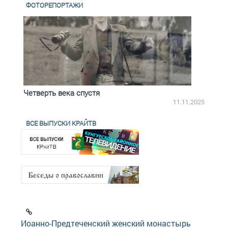
ФОТОРЕПОРТАЖИ
Четверть века спустя
Весь
2.2025
11.11.2025
ВСЕ ВЫПУСКИ КРАЙТВ
Иоанно-Предтеченский женский монастырь