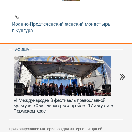
Иоанно-Предтеченский женский монастырь
г.Кунгура
АФИША
VI Международный фестиваль православной
От с
культуры «Свет Белогорья» пройдет 17 августа в
перм
Пермском крае
При копировании материалов для интернет-изданий –