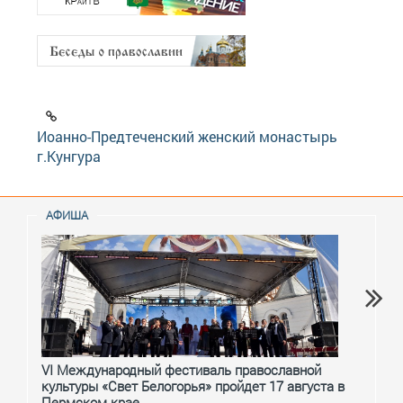
Иоанно-Предтеченский женский монастырь
г.Кунгура
АФИША
VI Международный фестиваль православной
От с
культуры «Свет Белогорья» пройдет 17 августа в
перм
Пермском крае