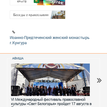
Иоанно-Предтеченский женский монастырь
г.Кунгура
АФИША
VI Международный фестиваль православной
От с
культуры «Свет Белогорья» пройдет 17 августа в
перм