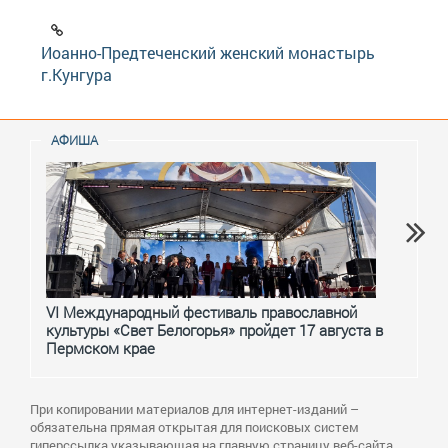
Иоанно-Предтеченский женский монастырь
г.Кунгура
АФИША
VI Международный фестиваль православной
От с
культуры «Свет Белогорья» пройдет 17 августа в
перм
Пермском крае
При копировании материалов для интернет-изданий –
обязательна прямая открытая для поисковых систем
гиперссылка указывающая на главную страницу веб-сайта