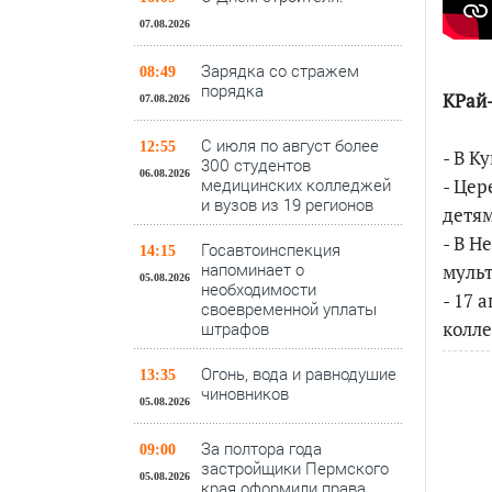
07.08.2026
Зарядка со стражем
08:49
порядка
КРай-
07.08.2026
С июля по август более
12:55
- В К
300 студентов
06.08.2026
медицинских колледжей
- Цер
и вузов из 19 регионов
детям
- В Н
Госавтоинспекция
14:15
напоминает о
муль
05.08.2026
необходимости
- 17 
своевременной уплаты
колле
штрафов
Огонь, вода и равнодушие
13:35
чиновников
05.08.2026
За полтора года
09:00
застройщики Пермского
05.08.2026
края оформили права