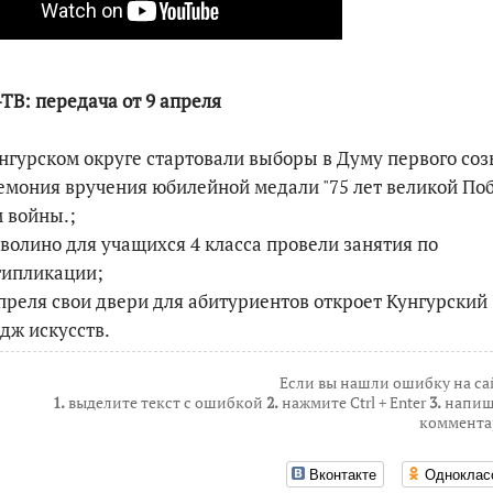
По итогам первой п
ТВ: передача от 9 апреля
унгурском округе стартовали выборы в Думу первого соз
емония вручения юбилейной медали "75 лет великой По
 войны.;
еволино для учащихся 4 класса провели занятия по
типликации;
апреля свои двери для абитуриентов откроет Кунгурский
дж искусств.
Если вы нашли ошибку на са
1.
выделите текст с ошибкой
2.
нажмите Ctrl + Enter
3.
напиш
коммента
Вконтакте
Одноклас