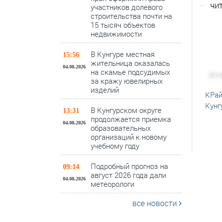
ЧИТ
участников долевого
строительства почти на
15 тысяч объектов
недвижимости
В Кунгуре местная
15:56
жительница оказалась
04.08.2026
на скамье подсудимых
09.0
за кражу ювелирных
изделий
КРай
Кунг
В Кунгурском округе
13:31
продолжается приемка
04.08.2026
образовательных
организаций к новому
учебному году
Подробный прогноз на
09:14
август 2026 года дали
04.08.2026
метеорологи
все новости