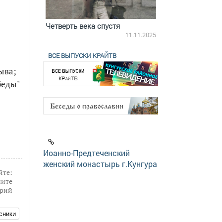
ятилетки
Четверть века спустя
Весь день с Бого
18.12.2025
11.11.2025
ВСЕ ВЫПУСКИ КРАЙТВ
ыва;
беды"
Иоанно-Предтеченский
женский монастырь г.Кунгура
йте:
ите
рий
сники