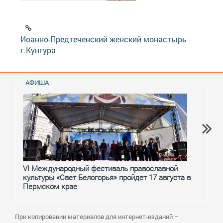
Иоанно-Предтеченский женский монастырь
г.Кунгура
АФИША
VI Международный фестиваль православной
От с
культуры «Свет Белогорья» пройдет 17 августа в
перм
Пермском крае
При копировании материалов для интернет-изданий –