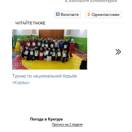
3.
напишите комментарий
Вконтакте
Одноклассники
ЧИТАЙТЕ ТАКЖЕ:
22.12.2020
22.01
Турнир по национальной борьбе
В Кун
«Корэш»
межму
нацио
Погода в Кунгуре
Прогноз на 2 недели