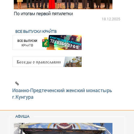
По итогам первой пятилетки
Четв
18.12.2025
ВСЕ ВЫПУСКИ КРАЙТВ
Иоанно-Предтеченский женский монастырь
г.Кунгура
АФИША