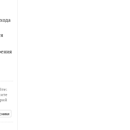
охода
ся
рения
йте:
ите
рий
сники