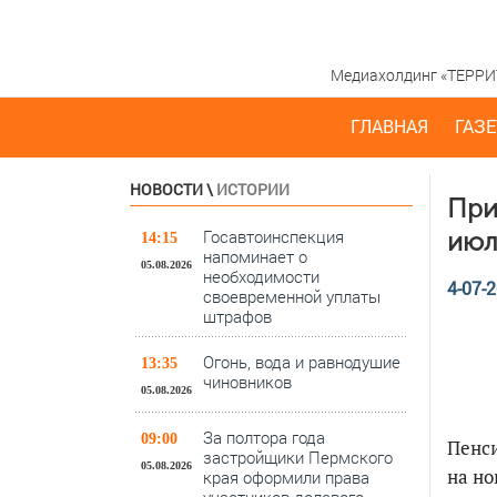
Медиахолдинг «ТЕРРИТО
ГЛАВНАЯ
ГАЗЕ
НОВОСТИ
\
ИСТОРИИ
При
Госавтоинспекция
июл
14:15
напоминает о
05.08.2026
необходимости
4-07-2
своевременной уплаты
штрафов
Огонь, вода и равнодушие
13:35
чиновников
05.08.2026
За полтора года
09:00
Пенси
застройщики Пермского
05.08.2026
на н
края оформили права