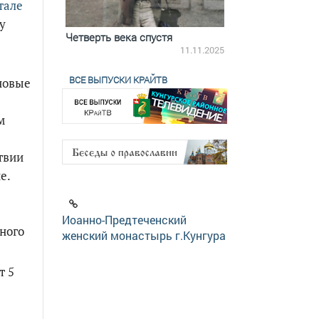
тале
у
ятилетки
Четверть века спустя
Весь день с Бого
18.12.2025
11.11.2025
ВСЕ ВЫПУСКИ КРАЙТВ
новые
м
твии
е.
Иоанно-Предтеченский
ного
женский монастырь г.Кунгура
т 5