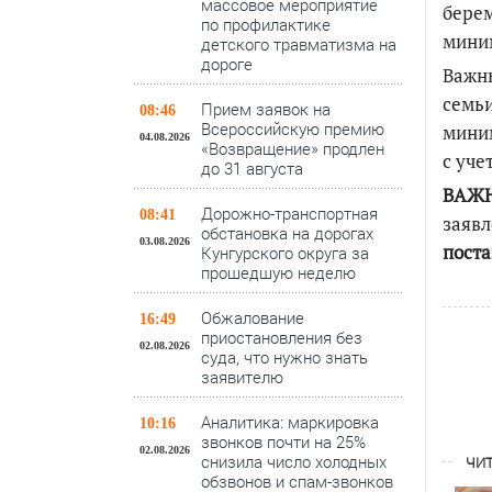
массовое мероприятие
берем
по профилактике
миним
детского травматизма на
дороге
Важны
семьи
Прием заявок на
08:46
Всероссийскую премию
миним
04.08.2026
«Возвращение» продлен
с уче
до 31 августа
ВАЖ
Дорожно-транспортная
08:41
заявл
обстановка на дорогах
03.08.2026
поста
Кунгурского округа за
прошедшую неделю
Обжалование
16:49
приостановления без
02.08.2026
суда, что нужно знать
заявителю
Аналитика: маркировка
10:16
звонков почти на 25%
02.08.2026
снизила число холодных
ЧИТ
обзвонов и спам-звонков