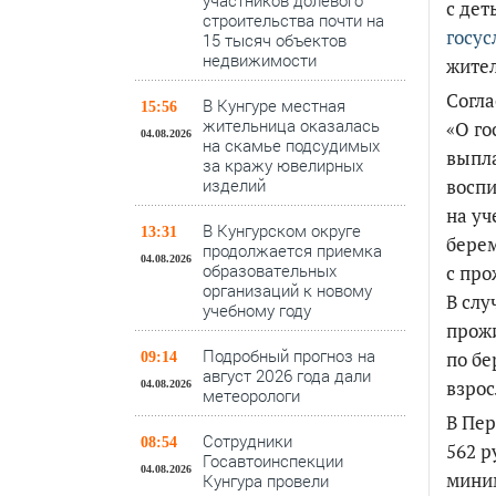
участников долевого
с дет
строительства почти на
госус
15 тысяч объектов
недвижимости
жител
Согла
В Кунгуре местная
15:56
жительница оказалась
«О го
04.08.2026
на скамье подсудимых
выпла
за кражу ювелирных
воспи
изделий
на уч
В Кунгурском округе
13:31
берем
продолжается приемка
04.08.2026
образовательных
с пр
организаций к новому
В слу
учебному году
прожи
Подробный прогноз на
по бе
09:14
август 2026 года дали
взрос
04.08.2026
метеорологи
В Пер
Сотрудники
08:54
562 р
Госавтоинспекции
04.08.2026
миним
Кунгура провели