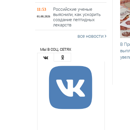
Российские ученые
11:53
выяснили, как ускорить
01.08.2026
создание пептидных
лекарств
25.1
все новости
В Пр
МЫ В СОЦ. СЕТЯХ
выпл
увел