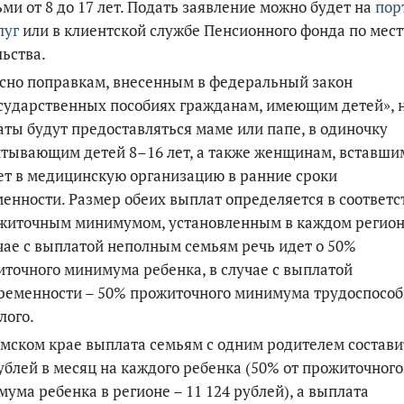
ьми от 8 до 17 лет. Подать заявление можно будет на
пор
луг
или в клиентской службе Пенсионного фонда по мест
По итогам первой п
ьства.
сно поправкам, внесенным в федеральный закон
сударственных пособиях гражданам, имеющим детей», 
ты будут предоставляться маме или папе, в одиночку
тывающим детей 8–16 лет, а также женщинам, вставши
ет в медицинскую организацию в ранние сроки
енности. Размер обеих выплат определяется в соответс
ожиточным минимумом, установленным в каждом регион
чае с выплатой неполным семьям речь идет о 50%
точного минимума ребенка, в случае с выплатой
ременности – 50% прожиточного минимума трудоспособ
лого.
мском крае выплата семьям с одним родителем состави
ублей в месяц на каждого ребенка (50% от прожиточного
ума ребенка в регионе – 11 124 рублей), а выплата