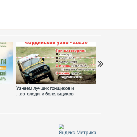
Узнаем лучших гонщиков и
Фестивальное ле
...автоледи, и болельщиков