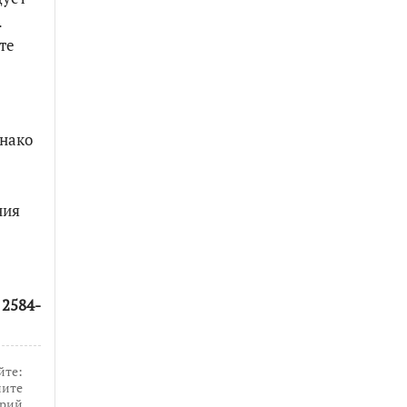
.
те
днако
ния
 2584-
йте:
ите
рий