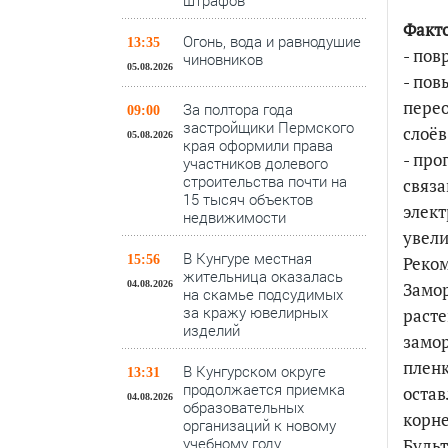
штрафов
Факто
Огонь, вода и равнодушие
13:35
- пов
чиновников
05.08.2026
- пов
пере
За полтора года
09:00
застройщики Пермского
слоёв
05.08.2026
края оформили права
- про
участников долевого
строительства почти на
связа
15 тысяч объектов
элект
недвижимости
увели
В Кунгуре местная
15:56
Реко
жительница оказалась
04.08.2026
Замор
на скамье подсудимых
за кражу ювелирных
расте
изделий
замор
пленк
В Кунгурском округе
13:31
продолжается приемка
остав
04.08.2026
образовательных
корн
организаций к новому
учебному году
Будьт