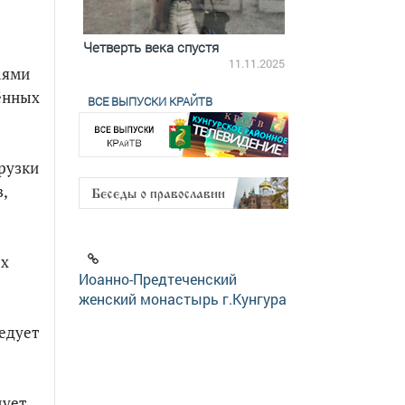
ятилетки
Четверть века спустя
Весь день с Бого
18.12.2025
11.11.2025
аями
ённых
ВСЕ ВЫПУСКИ КРАЙТВ
рузки
,
ых
Иоанно-Предтеченский
женский монастырь г.Кунгура
едует
дует