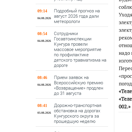
соблю
Подробный прогноз на
09:14
Уходя
август 2026 года дали
04.08.2026
метеорологи
элект
элект
Сотрудники
08:54
реком
Госавтоинспекции
04.08.2026
Кунгура провели
отнош
массовое мероприятие
надо 
по профилактике
детского травматизма на
изгот
дороге
Пере
«прос
Прием заявок на
08:46
Всероссийскую премию
погод
04.08.2026
«Возвращение» продлен
«Теле
до 31 августа
«Теле
Дорожно-транспортная
002.»
08:41
обстановка на дорогах
03.08.2026
Кунгурского округа за
прошедшую неделю