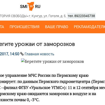
РИЯ СВОБОДЫ» г. Кунгур, ул. Гоголя, д. 5,
тел. 89223345738
ТА
ПРОИСШЕСТВИЯ
ВАШЕ ПРАВО
РЕКЛАМОДАТЕЛ
егите урожаи от заморозков
2017, 14:50
Главная новость
ое управление МЧС России по Пермскому краю
рмирует: по данным Пермского гидрометцентра (Пермс
- филиал ФГБУ «Уральское УГМС»): 11 и 12 сентября ме
рмскому краю ожидаются заморозки в воздухе и на
хности почвы 0, -3°С.