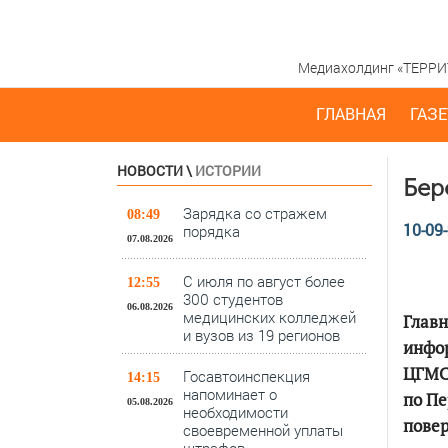
Медиахолдинг «ТЕРРИТО
ГЛАВНАЯ
ГАЗЕ
НОВОСТИ
\
ИСТОРИИ
Бер
Зарядка со стражем
08:49
10-09-
порядка
07.08.2026
С июля по август более
12:55
300 студентов
06.08.2026
медицинских колледжей
Главн
и вузов из 19 регионов
инфо
ЦГМС 
Госавтоинспекция
14:15
напоминает о
по Пе
05.08.2026
необходимости
повер
своевременной уплаты