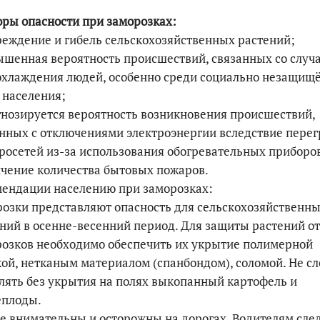
ры опасности при заморозках:
По итогам первой п
реждение и гибель сельскохозяйственных растений;
ышенная вероятность происшествий, связанных со случ
охлаждения людей, особенно среди социально незащищ
 населения;
гнозируется вероятность возникновения происшествий,
нных с отключениями электроэнергии вследствие перег
росетей из-за использования обогревательных приборов
чение количества бытовых пожаров.
мендации населению при заморозках:
озки представляют опасность для сельскохозяйственн
ний в осенне-весенний период. Для защиты растений от
озков необходимо обеспечить их укрытие полимерной
ой, нетканым материалом (спанбондом), соломой. Не сл
лять без укрытия на полях выкопанный картофель и
еплоды.
е внимательны и осторожны на дорогах. Водителям сле