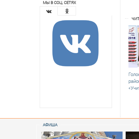
МЫ В СОЦ. СЕТЯХ
ЧИТ
14.0
Голо
райо
«Учи
АФИША