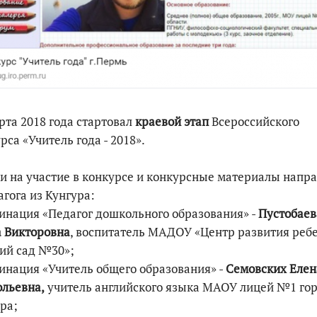
По итогам первой п
рта 2018 года стартовал
краевой этап
Всероссийского
рса «Учитель года - 2018».
и на участие в конкурсе и конкурсные материалы напр
агога из Кунгура:
инация «Педагог дошкольного образования» -
Пустобаев
 Викторовна
, воспитатель МАДОУ «Центр развития ребе
ий сад №30»;
инация «Учитель общего образования» -
Семовских Елен
льевна,
учитель английского языка МАОУ лицей №1 го
ра;