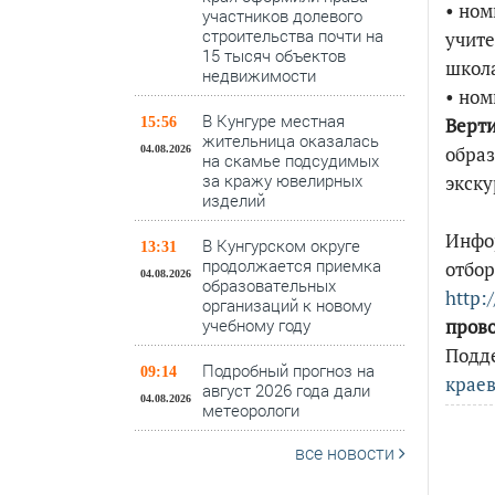
• ном
участников долевого
строительства почти на
учите
15 тысяч объектов
школ
недвижимости
• ном
В Кунгуре местная
Верт
15:56
жительница оказалась
образ
04.08.2026
на скамье подсудимых
за кражу ювелирных
экску
изделий
Инфо
В Кунгурском округе
13:31
продолжается приемка
отбор
04.08.2026
образовательных
http:
организаций к новому
учебному году
прово
Подд
Подробный прогноз на
09:14
краев
август 2026 года дали
04.08.2026
метеорологи
все новости