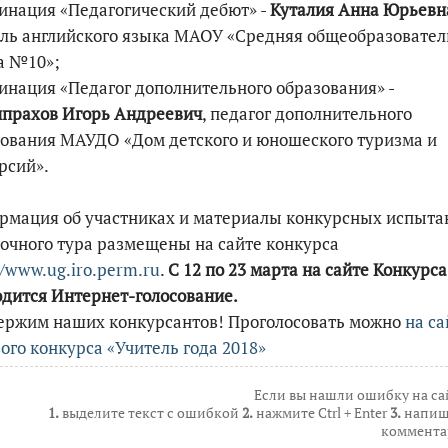
инация «Педагогический дебют» -
Куталия Анна Юрьевн
ль английского языка МАОУ «Средняя общеобразовател
а №10»;
инация «Педагог дополнительного образования» -
ипрахов Игорь Андреевич
, педагог дополнительного
ования МАУДО «Дом детского и юношеского туризма и
рсий».
рмация об участниках и материалы конкурсных испыта
очного тура размещены на сайте конкурса
//www.ug.iro.perm.ru
.
С 12 по 23 марта на сайте Конкурса
дится Интернет-голосование.
ержим наших конкурсантов! Проголосовать можно
на са
ого конкурса «Учитель года 2018»
Если вы нашли ошибку на са
1.
выделите текст с ошибкой
2.
нажмите Ctrl + Enter
3.
напиш
коммента