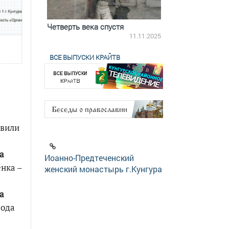
ятилетки
Четверть века спустя
Весь день с Бого
18.12.2025
11.11.2025
ВСЕ ВЫПУСКИ КРАЙТВ
авили
а
Иоанно-Предтеченский
нка –
женский монастырь г.Кунгура
а
рода