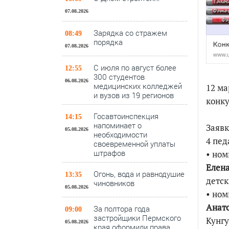
07.08.2026
Зарядка со стражем
08:49
порядка
07.08.2026
С июля по август более
12:55
300 студентов
06.08.2026
медицинских колледжей
12 ма
и вузов из 19 регионов
конку
Госавтоинспекция
14:15
напоминает о
Заявк
05.08.2026
необходимости
4 пед
своевременной уплаты
штрафов
• ном
Елена
Огонь, вода и равнодушие
13:35
детск
чиновников
05.08.2026
• ном
Анато
За полтора года
09:00
застройщики Пермского
Кунгу
05.08.2026
края оформили права