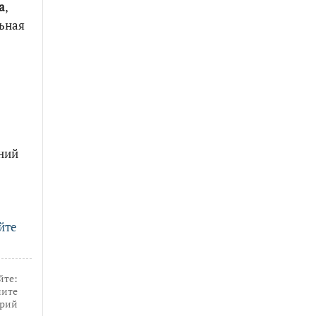
а
,
ьная
ний
йте
йте:
ите
рий