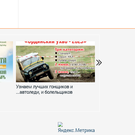
Узнаем лучших гонщиков и
Фестивальное ле
...автоледи, и болельщиков