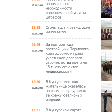
напоминает о
05.08.2026
необходимости
своевременной уплаты
штрафов
Огонь, вода и равнодушие
13:35
чиновников
05.08.2026
За полтора года
09:00
застройщики Пермского
05.08.2026
края оформили права
участников долевого
строительства почти на
15 тысяч объектов
недвижимости
В Кунгуре местная
15:56
жительница оказалась
04.08.2026
на скамье подсудимых
за кражу ювелирных
изделий
В Кунгурском округе
13:31