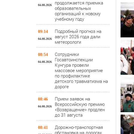
продолжается приемка
04.08.2026
образовательных
организаций к новому
учебному году
Подробный прогноз на
09:14
август 2026 года дали
04.08.2026
метеорологи
Сотрудники
08:54
Госавтоинспекции
04.08.2026
Кунгура провели
массовое мероприятие
по профилактике
детского травматизма на
дороге
Прием заявок на
08:46
Всероссийскую премию
04.08.2026
«Возвращение» продлен
до 31 августа
Дорожно-транспортная
08:41
обстановка на дорогах