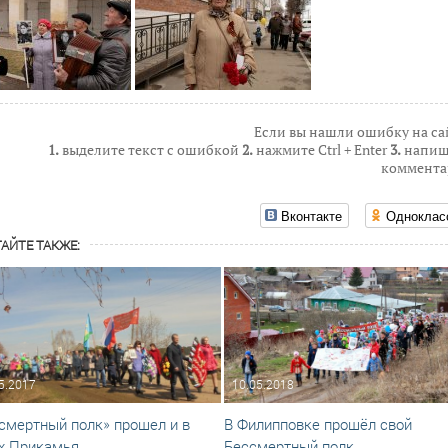
Если вы нашли ошибку на са
1.
выделите текст с ошибкой
2.
нажмите Ctrl + Enter
3.
напиш
коммента
Вконтакте
Одноклас
АЙТЕ ТАКЖЕ:
5.2017
10.05.2018
смертный полк» прошел и в
В Филипповке прошёл свой
х Прикамья
Бессмертный полк