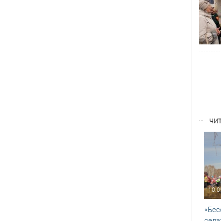
ЧИТ
10.0
«Бес
села