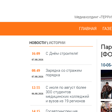
Медиахолдинг «ТЕРРИТО
ГЛАВНАЯ
ГАЗЕ
НОВОСТИ
\
ИСТОРИИ
Пар
С Днём строителя!
[Ф
16:09
07.08.2026
10-05-
Зарядка со стражем
08:49
порядка
07.08.2026
С июля по август более
12:55
300 студентов
06.08.2026
медицинских колледжей
и вузов из 19 регионов
Госавтоинспекция
14:15