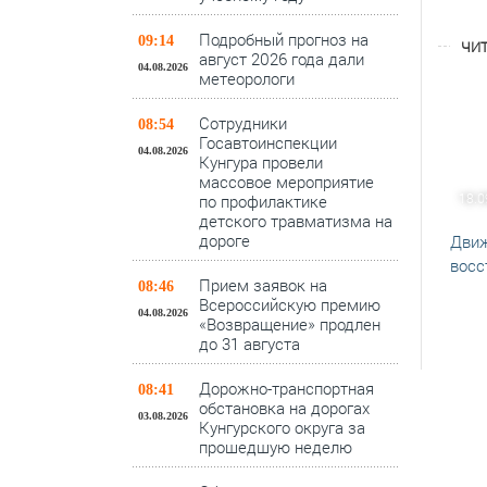
Подробный прогноз на
09:14
ЧИТ
август 2026 года дали
04.08.2026
метеорологи
Сотрудники
08:54
Госавтоинспекции
04.08.2026
Кунгура провели
массовое мероприятие
18.0
по профилактике
детского травматизма на
дороге
Движ
восс
Прием заявок на
08:46
Всероссийскую премию
04.08.2026
«Возвращение» продлен
до 31 августа
Дорожно-транспортная
08:41
обстановка на дорогах
03.08.2026
Кунгурского округа за
прошедшую неделю