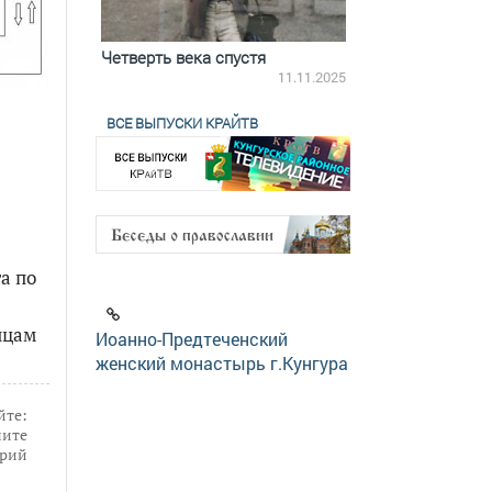
ятилетки
Четверть века спустя
Весь день с Бого
18.12.2025
11.11.2025
ВСЕ ВЫПУСКИ КРАЙТВ
а по
ицам
Иоанно-Предтеченский
женский монастырь г.Кунгура
йте:
ите
рий