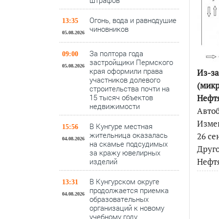
штрафов
Огонь, вода и равнодушие
13:35
чиновников
05.08.2026
За полтора года
09:00
застройщики Пермского
05.08.2026
края оформили права
Из-за
участников долевого
(микр
строительства почти на
15 тысяч объектов
Нефт
недвижимости
Автоб
Измен
В Кунгуре местная
15:56
жительница оказалась
26 се
04.08.2026
на скамье подсудимых
Друго
за кражу ювелирных
Нефтя
изделий
В Кунгурском округе
13:31
продолжается приемка
04.08.2026
образовательных
организаций к новому
учебному году