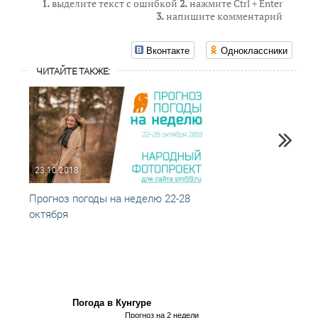
1.
выделите текст с ошибкой
2.
нажмите Ctrl + Enter
3.
напишите комментарий
Вконтакте
Одноклассники
ЧИТАЙТЕ ТАКЖЕ:
23.10.2018
16.10
Прогноз погоды на неделю 22-28
Прогн
октября
октяб
Погода в Кунгуре
Прогноз на 2 недели