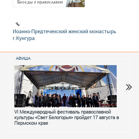
Иоанно-Предтеченский женский монастырь
г.Кунгура
АФИША
VI Международный фестиваль православной
От с
культуры «Свет Белогорья» пройдет 17 августа в
перм
Пермском крае