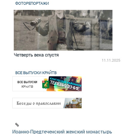
ФОТОРЕПОРТАЖИ
Четверть века спустя
Весь
2.2025
11.11.2025
ВСЕ ВЫПУСКИ КРАЙТВ
Иоанно-Предтеченский женский монастырь