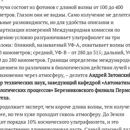
лучи состоят из фотонов с длиной волны от 100 до 400
етров. Глазом они не видны. Само излучение не делитс
ьные разновидности, но для удобства описания и
дартизации измерений Международная комиссия по
ению условно разграничивает ультрафиолет на три
зона: ближний, называемый УФ-А, охватывает волны от
0 нанометров; средний, УФ-В – от 280 до 315; дальний, У
0 до 280 нанометров. Границы определены междунаро
шением по различиям в биологическом действии лучей 
кновении через атмосферу, – делится
Андрей Затонский
р технических наук, заведующий кафедрой «Автоматиз
логических процессов» Березниковского филиала Пермс
еха.
родолжает эксперт, чем короче длина волны, тем излуч
ее, но тем хуже проходит сквозь атмосферу. До Земли
ит порядка 10% космического ультрафиолета, и это
мущественно длинноволновая часть. Самый опасный да