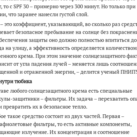
, то с SPF 30 – примерно через 300 минут. Но только при
ии, что заранее нанесли густой слой.
 – это коэффициент, указывающий, во сколько раз средс
евает безопасное пребывание на солнце без покраснен
беспечения защиты оно должно полностью впитаться до
а на улицу, а эффективность определяется количеством
енного крема. При этом значение солнцезащитного фак
висит от угла падения лучей – меняется лишь соотношен
щенной и отраженной энергии, – делится ученый ПНИП
нутри тюбика
таве любого солнцезащитного крема есть специальные
улы-защитники – фильтры. Их задача – перехватить о
и превратить их в безопасное тепло.
ое такое средство состоит из двух частей. Первая –
афиолетовые фильтры, то есть активные компоненты,
ощающие излучение. Их концентрация и соотношение