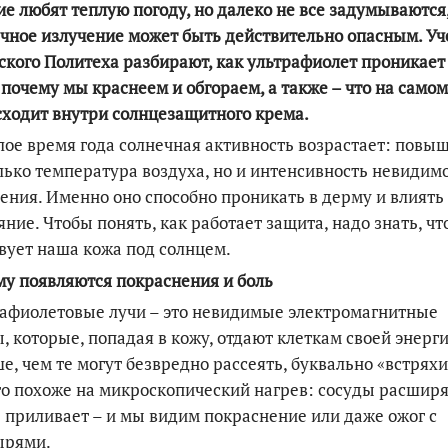
е любят теплую погоду, но далеко не все задумываются,
чное излучение может быть действительно опасным. У
кого Политеха разбирают, как ультрафиолет проникает
 почему мы краснеем и обгораем, а также – что на самом
ходит внутри солнцезащитного крема.
лое время года солнечная активность возрастает: повы
лько температура воздуха, но и интенсивность невидим
ения. Именно оно способно проникать в дерму и влиять 
яние. Чтобы понять, как работает защита, надо знать, чт
вует наша кожа под солнцем.
у появляются покраснения и боль
афиолетовые лучи – это невидимые электромагнитные
, которые, попадая в кожу, отдают клеткам своей энерг
е, чем те могут безвредно рассеять, буквально «встрях
то похоже на микроскопический нагрев: сосуды расширя
 приливает – и мы видим покраснение или даже ожог с
ырями.