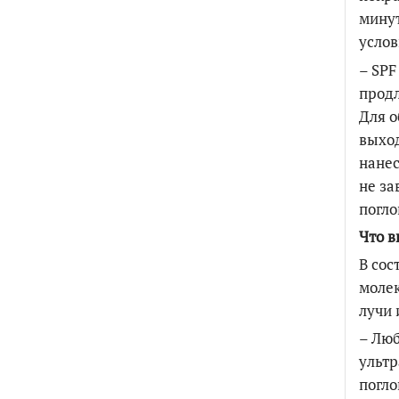
минут
услов
– SPF
продл
Для о
выход
нанес
не за
погло
Что в
В сос
молек
лучи 
– Люб
ультр
погл