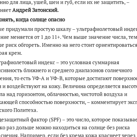
нно для лица, ушей, шеи и губ, если их не защитить, –
сняет
Андрей Затонский.
онять, когда солнце опасно
е придумали простую шкалу – ультрафиолетовый индек
ние меняется от 1 до 11+. Чем выше значение числа, те
е риск обгореть. Именно на него стоит ориентироваться
рая крем.
трафиолетовый индекс – это условная суммарная
сивность ближнего и среднего диапазонов солнечного
ения, то есть УФ-А и УФ-В, которые достигают поверхно
 и воздействуют на кожу. Величина определяется высот
ла над горизонтом, облачностью, чистотой воздуха и
ающей способностью поверхности, – комментирует экс
кого Политеха.
езащитный фактор (SPF) – это число, которое показывае
ко раз дольше можно находиться на солнце без риска
снения. Например, если без крема кожа краснеет через 