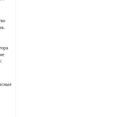
тво
ия.
тора
ие
У.
пасные