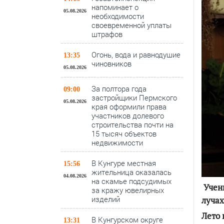
напоминает о
05.08.2026
необходимости
своевременной уплаты
штрафов
Огонь, вода и равнодушие
13:35
чиновников
05.08.2026
За полтора года
09:00
застройщики Пермского
05.08.2026
края оформили права
участников долевого
строительства почти на
15 тысяч объектов
недвижимости
В Кунгуре местная
15:56
жительница оказалась
04.08.2026
на скамье подсудимых
Учены
за кражу ювелирных
изделий
лучах
Лето 
В Кунгурском округе
13:31