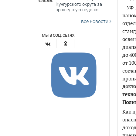
03.08.2026
Кунгурского округа за
– УФ-
прошедшую неделю
наном
все новости
отдел
стан
МЫ В СОЦ. СЕТЯХ
освещ
диапа
до 40
от 10
согла
прони
докто
техно
Полит
Как п
опасн
доход
преи