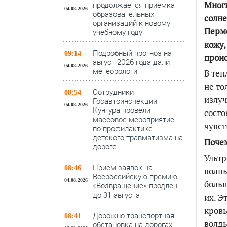
Многи
продолжается приемка
04.08.2026
образовательных
солне
организаций к новому
Пермс
учебному году
кожу,
Подробный прогноз на
09:14
проис
август 2026 года дали
04.08.2026
метеорологи
В теп
не то
Сотрудники
08:54
излуч
Госавтоинспекции
04.08.2026
Кунгура провели
состо
массовое мероприятие
чувст
по профилактике
детского травматизма на
Почем
дороге
Ультр
Прием заявок на
08:46
волны
Всероссийскую премию
04.08.2026
больш
«Возвращение» продлен
до 31 августа
их. Э
кровь
Дорожно-транспортная
08:41
волд
обстановка на дорогах