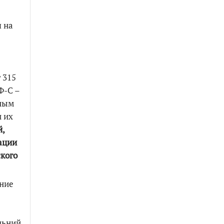
я на
 315
Ф-С –
дным
и их
,
ации
кого
ение
льний