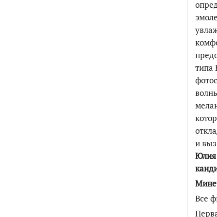
опред
эмоле
увлаж
комфо
предо
типа 
фотос
волны
мелан
котор
откла
и вы
Юлия 
канди
Минер
Все ф
Перва