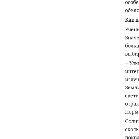
особе
объя
Как п
Учены
Значе
больш
выби
– Уль
интен
излуч
Земли
свети
отраж
Пермс
Солнц
сколь
покра