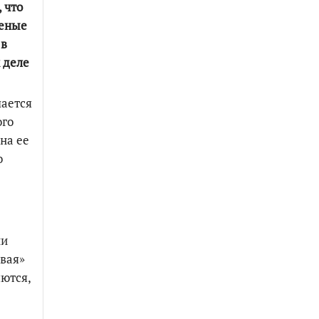
 что
ченые
 в
 деле
шается
ого
на ее
о
ии
ивая»
ются,