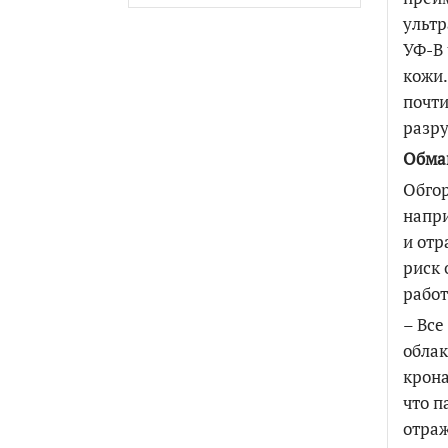
ультр
УФ-В 
кожи.
почти
разру
Обман
Обгор
напри
и отр
риск 
работ
– Все
облак
крона
что п
отраж