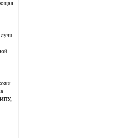
ающая
 лучи
ной
кожи
ха
НИПУ,