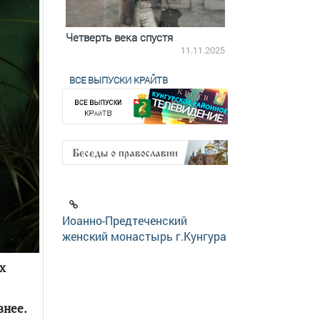
ятилетки
Четверть века спустя
Весь день с Бого
18.12.2025
11.11.2025
ВСЕ ВЫПУСКИ КРАЙТВ
Иоанно-Предтеченский
женский монастырь г.Кунгура
х
внее.