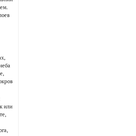
ем.
лоев
ах,
неба
е,
окров
:
к или
те,
ога,