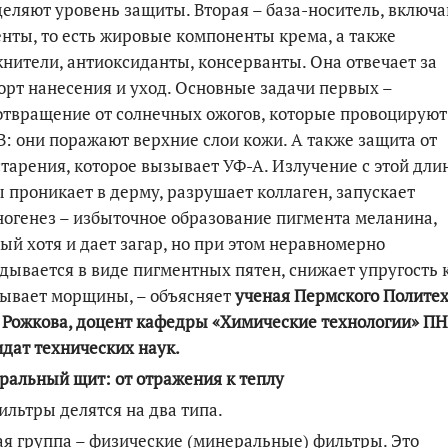
еляют уровень защиты. Вторая – база-носитель, включ
нты, то есть жировые компоненты крема, а также
нители, антиоксиданты, консерванты. Она отвечает за
рт нанесения и уход. Основные задачи первых –
твращение от солнечных ожогов, которые провоцируют
B: они поражают верхние слои кожи. А также защита от
тарения, которое вызывает УФ-А. Излучение с этой дли
 проникает в дерму, разрушает коллаген, запускает
огенез – избыточное образование пигмента меланина,
ый хотя и дает загар, но при этом неравномерно
дывается в виде пигментных пятен, снижает упругость 
зывает морщины, – объясняет
ученая Пермского Полите
Рожкова, доцент кафедры «Химические технологии» П
дат технических наук.
альный щит: от отражения к теплу
ильтры делятся на два типа.
я группа – физические (минеральные) фильтры. Это