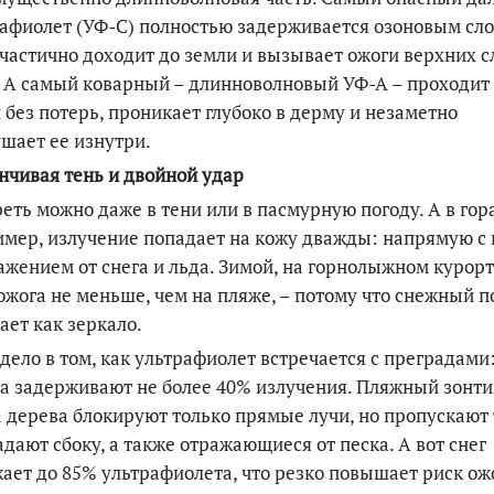
афиолет (УФ-С) полностью задерживается озоновым сло
частично доходит до земли и вызывает ожоги верхних с
 А самый коварный – длинноволновый УФ-А – проходит
 без потерь, проникает глубоко в дерму и незаметно
шает ее изнутри.
чивая тень и двойной удар
еть можно даже в тени или в пасмурную погоду. А в гор
мер, излучение попадает на кожу дважды: напрямую с 
ажением от снега и льда. Зимой, на горнолыжном курорт
ожога не меньше, чем на пляже, – потому что снежный п
ает как зеркало.
 дело в том, как ультрафиолет встречается с преградами
а задерживают не более 40% излучения. Пляжный зонти
 дерева блокируют только прямые лучи, но пропускают 
адают сбоку, а также отражающиеся от песка. А вот снег
ает до 85% ультрафиолета, что резко повышает риск ож