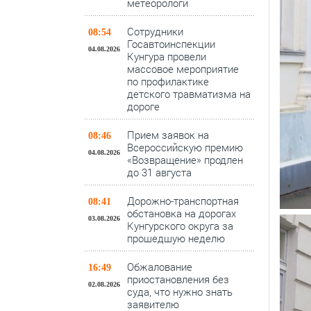
метеорологи
Сотрудники
08:54
Госавтоинспекции
04.08.2026
Кунгура провели
массовое мероприятие
по профилактике
детского травматизма на
дороге
Прием заявок на
08:46
Всероссийскую премию
04.08.2026
«Возвращение» продлен
до 31 августа
Дорожно-транспортная
08:41
обстановка на дорогах
03.08.2026
Кунгурского округа за
прошедшую неделю
Обжалование
16:49
приостановления без
02.08.2026
суда, что нужно знать
заявителю