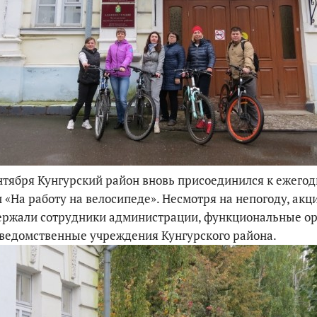
По итогам первой п
нтября Кунгурский район вновь присоединился к ежего
 «На работу на велосипеде». Несмотря на непогоду, акц
ержали сотрудники администрации, функциональные о
ведомственные учреждения Кунгурского района.