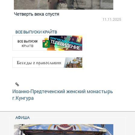
Четверть века спустя
Весь
2.2025
11.11.2025
ВСЕ ВЫПУСКИ КРАЙТВ
Иоанно-Предтеченский женский монастырь
г.Кунгура
АФИША