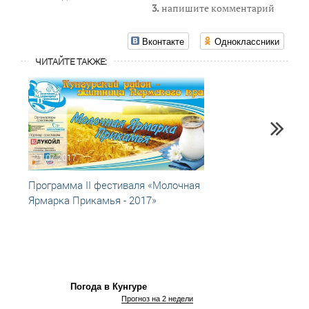
3.
напишите комментарий
Вконтакте
Одноклассники
ЧИТАЙТЕ ТАКЖЕ:
21.07.2017
18.07
Программа II фестиваля «Молочная
Уже с
Ярмарка Прикамья - 2017»
ярмар
Погода в Кунгуре
Прогноз на 2 недели