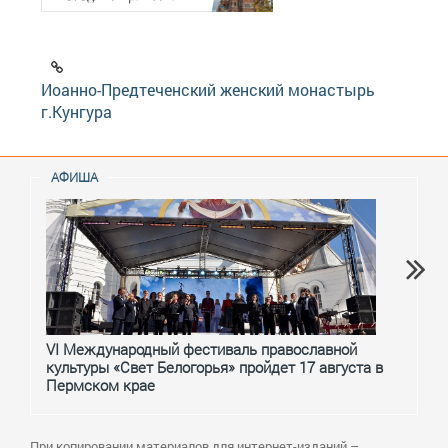
Иоанно-Предтеченский женский монастырь
г.Кунгура
АФИША
VI Международный фестиваль православной
От с
культуры «Свет Белогорья» пройдет 17 августа в
перм
Пермском крае
При копировании материалов для интернет-изданий –