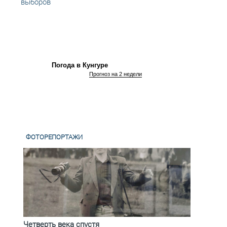
выборов
район
агита
Погода в Кунгуре
Прогноз на 2 недели
ФОТОРЕПОРТАЖИ
Четверть века спустя
Весь