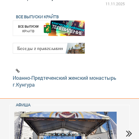
2.2025
11.11.2025
ВСЕ ВЫПУСКИ КРАЙТВ
Иоанно-Предтеченский женский монастырь
г.Кунгура
АФИША