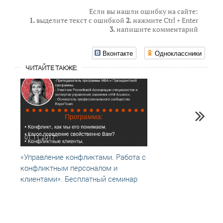
Если вы нашли ошибку на сайте:
1.
выделите текст с ошибкой
2.
нажмите Ctrl + Enter
3.
напишите комментарий
Вконтакте
Одноклассники
ЧИТАЙТЕ ТАКЖЕ:
01.11.2017
23.09
«Управление конфликтами. Работа с
БезПе
конфликтным персоналом и
предл
клиентами». Бесплатный семинар
минут