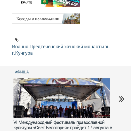
Иоанно-Предтеченский женский монастырь
г.Кунгура
АФИША
VI Международный фестиваль православной
От с
культуры «Свет Белогорья» пройдет 17 августа в
перм