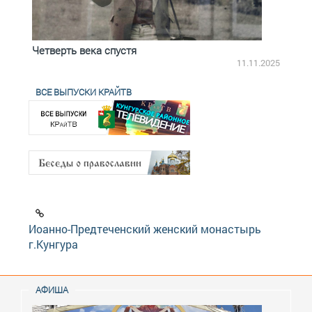
Четверть века спустя
Весь
2.2025
11.11.2025
ВСЕ ВЫПУСКИ КРАЙТВ
Иоанно-Предтеченский женский монастырь
г.Кунгура
АФИША