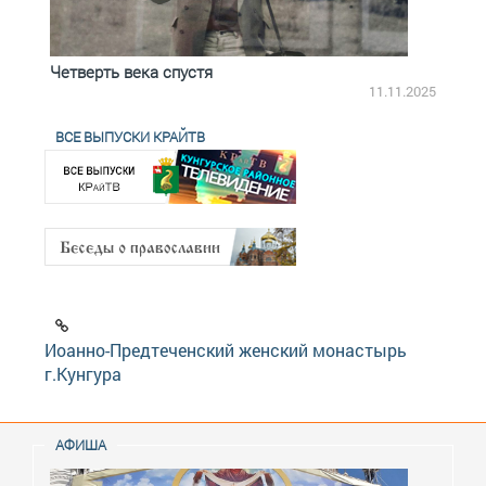
Четверть века спустя
Весь
2.2025
11.11.2025
ВСЕ ВЫПУСКИ КРАЙТВ
Иоанно-Предтеченский женский монастырь
г.Кунгура
АФИША