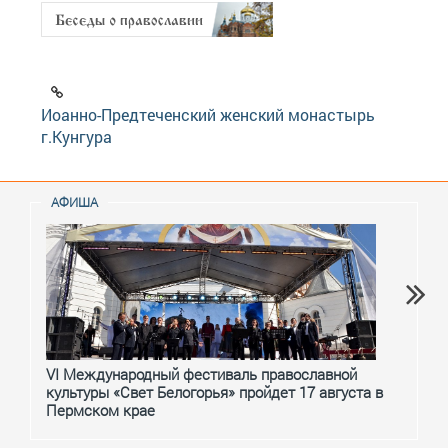
Иоанно-Предтеченский женский монастырь
г.Кунгура
АФИША
VI Международный фестиваль православной
От с
культуры «Свет Белогорья» пройдет 17 августа в
перм
Пермском крае