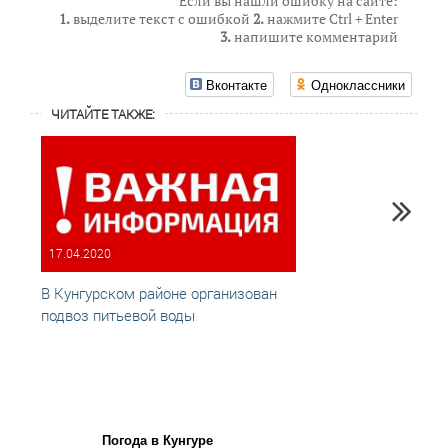
Если вы нашли ошибку на сайте:
1.
выделите текст с ошибкой
2.
нажмите Ctrl + Enter
3.
напишите комментарий
Вконтакте
Одноклассники
ЧИТАЙТЕ ТАКЖЕ:
17.04.2020
16.04
В Кунгурском районе организован
В Шад
подвоз питьевой воды
возит
Погода в Кунгуре