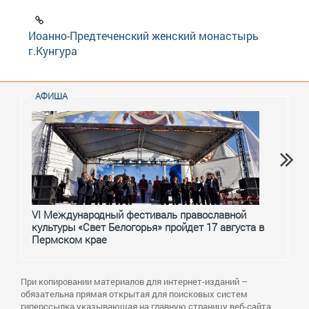
Иоанно-Предтеченский женский монастырь
г.Кунгура
АФИША
VI Международный фестиваль православной
От с
культуры «Свет Белогорья» пройдет 17 августа в
перм
Пермском крае
При копировании материалов для интернет-изданий –
обязательна прямая открытая для поисковых систем
гиперссылка указывающая на главную страницу веб-сайта