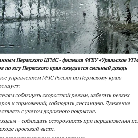
По итогам первой п
анным Пермского ЦГМС - филиала ФГБУ «Уральское УГМ
я по югу Пермского края ожидается сильный дождь
ное управлением МЧС России по Пермскому краю
мендует:
телям соблюдать скоростной режим, избегать резких
ров и торможений, соблюдать дистанцию. Движение
ствлять с учетом дорожного покрытия.
ходам – соблюдать осторожность при передвижении п
еходе проезжей части.