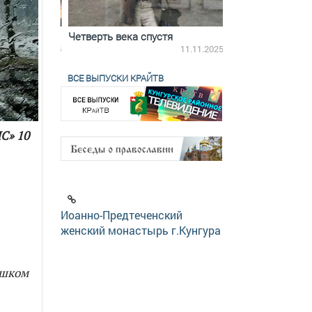
ятилетки
Четверть века спустя
Весь день с Бого
18.12.2025
11.11.2025
ВСЕ ВЫПУСКИ КРАЙТВ
С» 10
Иоанно-Предтеченский
женский монастырь г.Кунгура
ешком