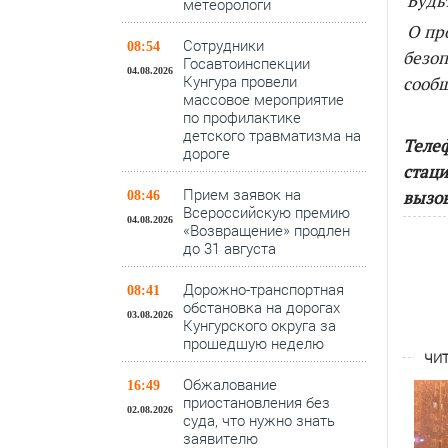
Будь
метеорологи
О пр
Сотрудники
08:54
безоп
Госавтоинспекции
04.08.2026
Кунгура провели
сооб
массовое мероприятие
по профилактике
детского травматизма на
Телеф
дороге
стаци
Прием заявок на
вызов
08:46
Всероссийскую премию
04.08.2026
«Возвращение» продлен
до 31 августа
Дорожно-транспортная
08:41
обстановка на дорогах
03.08.2026
Кунгурского округа за
прошедшую неделю
ЧИТ
Обжалование
16:49
приостановления без
02.08.2026
суда, что нужно знать
заявителю