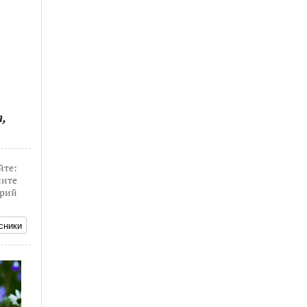
,
йте:
ите
рий
сники