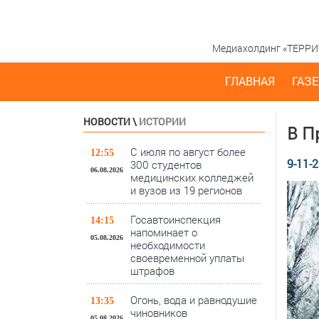
Медиахолдинг «ТЕРРИТО
ГЛАВНАЯ
ГАЗЕ
НОВОСТИ
\
ИСТОРИИ
В П
С июля по август более
12:55
9-11-2
300 студентов
06.08.2026
медицинских колледжей
и вузов из 19 регионов
Госавтоинспекция
14:15
напоминает о
05.08.2026
необходимости
своевременной уплаты
штрафов
Огонь, вода и равнодушие
13:35
чиновников
05.08.2026