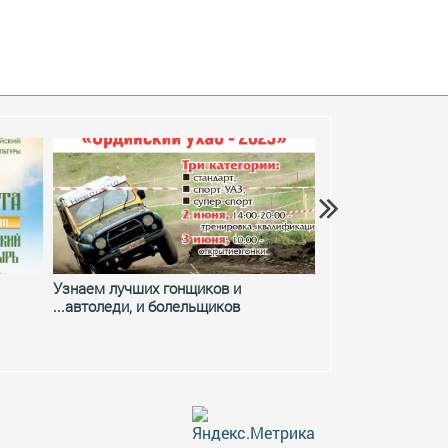
Узнаем лучших гонщиков и
Фестивальное ле
...автоледи, и болельщиков