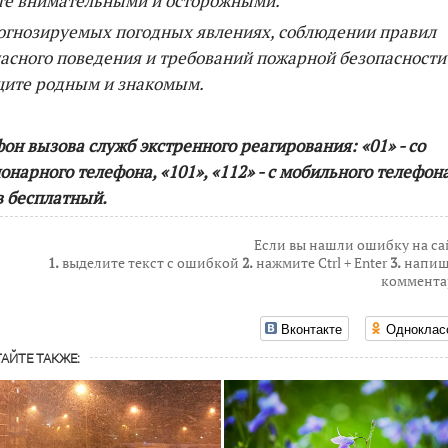
те внимательными и осторожными.
огнозируемых погодных явлениях, соблюдении правил
асного поведения и требований пожарной безопасности
щите родным и знакомым.
он вызова служб экстренного реагирования: «01» - со
онарного телефона, «101», «112» - с мобильного телефона
 бесплатный.
Если вы нашли ошибку на са
1.
выделите текст с ошибкой
2.
нажмите Ctrl + Enter
3.
напиш
коммента
Вконтакте
Одноклас
АЙТЕ ТАКЖЕ: