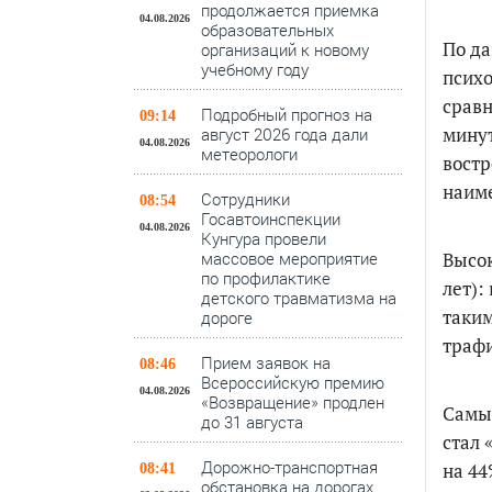
продолжается приемка
04.08.2026
образовательных
По д
организаций к новому
учебному году
психо
сравн
Подробный прогноз на
09:14
минут
август 2026 года дали
04.08.2026
метеорологи
востр
наиме
Сотрудники
08:54
Госавтоинспекции
04.08.2026
Кунгура провели
Высок
массовое мероприятие
по профилактике
лет):
детского травматизма на
таким
дороге
трафи
Прием заявок на
08:46
Всероссийскую премию
04.08.2026
«Возвращение» продлен
Самым
до 31 августа
стал 
Дорожно-транспортная
на 44
08:41
обстановка на дорогах