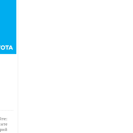
йте:
ите
рий