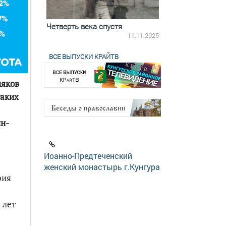
ятилетки
Четверть века спустя
Весь день с Бого
18.12.2025
11.11.2025
ВСЕ ВЫПУСКИ КРАЙТВ
мяков
таких
йн-
Иоанно-Предтеченский
женский монастырь г.Кунгура
рия
 лет