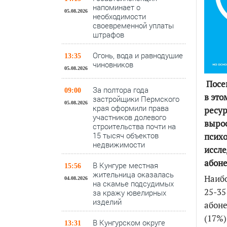
напоминает о
05.08.2026
необходимости
своевременной уплаты
штрафов
Огонь, вода и равнодушие
13:35
чиновников
05.08.2026
Посещ
За полтора года
09:00
в это
застройщики Пермского
05.08.2026
края оформили права
ресур
участников долевого
вырос
строительства почти на
15 тысяч объектов
психо
недвижимости
иссл
абон
В Кунгуре местная
15:56
жительница оказалась
Наибо
04.08.2026
на скамье подсудимых
25-35
за кражу ювелирных
изделий
абоне
(17%)
В Кунгурском округе
13:31