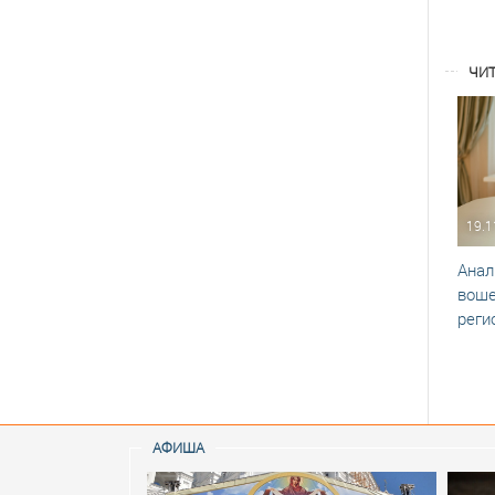
ЧИТ
19.1
Анал
воше
реги
АФИША