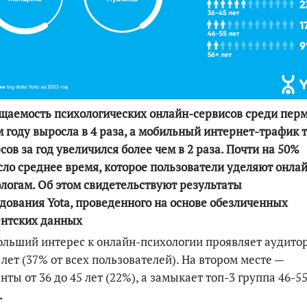
По итогам первой п
аемость психологических онлайн-сервисов среди пер
м году выросла в 4 раза, а мобильный интернет-трафик 
сов за год увеличился более чем в 2 раза. Почти на 50%
ло среднее время, которое пользователи уделяют онла
логам. Об этом свидетельствуют результаты
едования
Yota
, проведенного на основе обезличенных
ентских данных
льший интерес к онлайн-психологии проявляет аудито
 лет (37% от всех пользователей). На втором месте —
нты от 36 до 45 лет (22%), а замыкает топ-3 группа 46-55
.