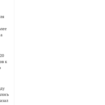
Для
олее
 а
20
ов к
о
оду
илось
казал