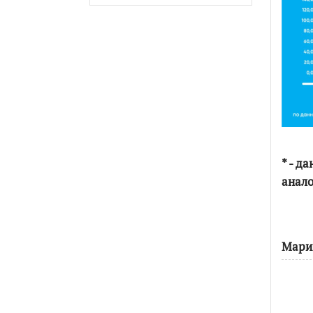
* - д
анало
Мари