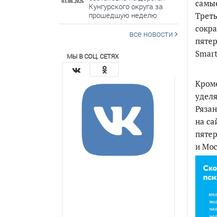
самые
03.08.2026
Кунгурского округа за
прошедшую неделю
Треть
сокра
все новости
пятер
Smart
МЫ В СОЦ. СЕТЯХ
Кроме
уделя
Рязан
на са
пятер
и Мос