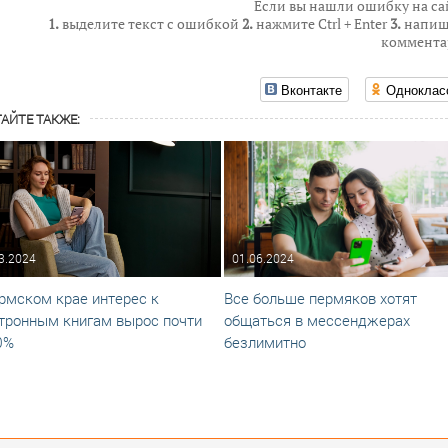
Если вы нашли ошибку на са
1.
выделите текст с ошибкой
2.
нажмите Ctrl + Enter
3.
напиш
коммента
Вконтакте
Одноклас
АЙТЕ ТАКЖЕ:
3.2024
01.06.2024
рмском крае интерес к
Все больше пермяков хотят
тронным книгам вырос почти
общаться в мессенджерах
0%
безлимитно