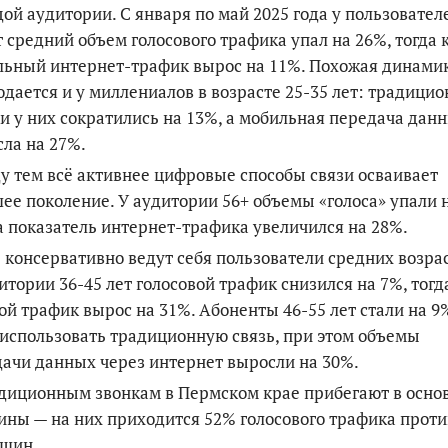
ой аудитории. С января по май 2025 года у пользовател
т средний объем голосового трафика упал на 26%, тогда 
льный интернет-трафик вырос на 11%. Похожая динами
дается и у миллениалов в возрасте 25-35 лет: традици
и у них сократились на 13%, а мобильная передача дан
ла на 27%.
 тем всё активнее цифровые способы связи осваивает
ее поколение. У аудитории 56+ объемы «голоса» упали 
а показатель интернет-трафика увеличился на 28%.
 консервативно ведут себя пользователи средних возрас
итории 36-45 лет голосовой трафик снизился на 7%, тогд
ой трафик вырос на 31%. Абоненты 46-55 лет стали на 9
использовать традиционную связь, при этом объемы
ачи данных через интернет выросли на 30%.
диционным звонкам в Пермском крае прибегают в осно
ны — на них приходится 52% голосового трафика проти
нщин.