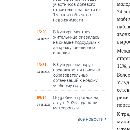
молод
участников долевого
строительства почти на
24 ле
15 тысяч объектов
моби
недвижимости
наблю
В Кунгуре местная
15:56
звонк
жительница оказалась
04.08.2026
вырос
на скамье подсудимых
за кражу ювелирных
Между
изделий
старш
В Кунгурском округе
11%, 
13:31
продолжается приемка
04.08.2026
Более
образовательных
организаций к новому
У ауд
учебному году
сетев
реже 
Подробный прогноз на
09:14
август 2026 года дали
перед
04.08.2026
метеорологи
К тра
все новости
мужчи
у же