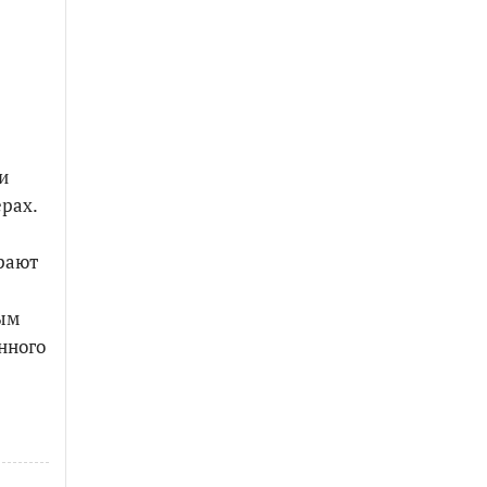
и
рах.
рают
ным
нного