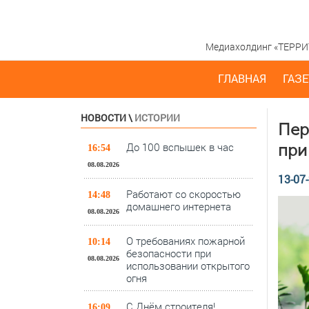
Медиахолдинг «ТЕРРИТО
ГЛАВНАЯ
ГАЗЕ
НОВОСТИ
\
ИСТОРИИ
Пер
До 100 вспышек в час
при
16:54
08.08.2026
13-07-
Работают со скоростью
14:48
домашнего интернета
08.08.2026
О требованиях пожарной
10:14
безопасности при
08.08.2026
использовании открытого
огня
С Днём строителя!
16:09