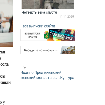
ятилетки
Четверть века спустя
Весь день с Бого
18.12.2025
11.11.2025
ВСЕ ВЫПУСКИ КРАЙТВ
тая
а
росла
Иоанно-Предтеченский
обы
женский монастырь г.Кунгура
пришли
о у