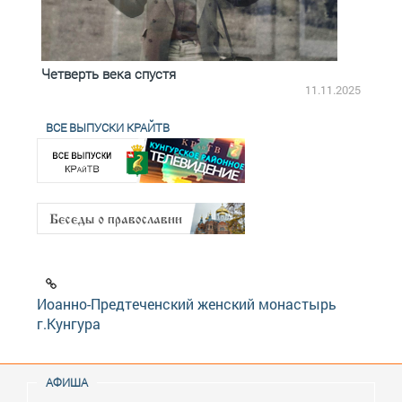
Четверть века спустя
Весь
2.2025
11.11.2025
ВСЕ ВЫПУСКИ КРАЙТВ
Иоанно-Предтеченский женский монастырь
г.Кунгура
АФИША