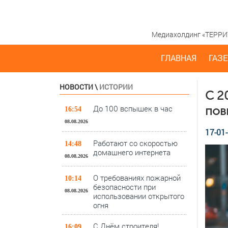
Медиахолдинг «ТЕРРИТО
ГЛАВНАЯ
ГАЗЕ
НОВОСТИ
\
ИСТОРИИ
С 2
До 100 вспышек в час
пов
16:54
08.08.2026
17-01-
Работают со скоростью
14:48
домашнего интернета
08.08.2026
О требованиях пожарной
10:14
безопасности при
08.08.2026
использовании открытого
огня
С Днём строителя!
16:09