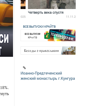
ятилетки
Четверть века спустя
Весь день с Бого
18.12.2025
11.11.2025
ВСЕ ВЫПУСКИ КРАЙТВ
Иоанно-Предтеченский
женский монастырь г.Кунгура
-18%.
гнуть