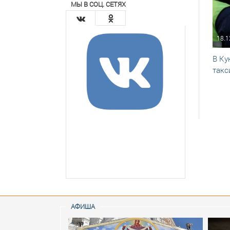
МЫ В СОЦ. СЕТЯХ
18.1
В Ку
такс
АФИША