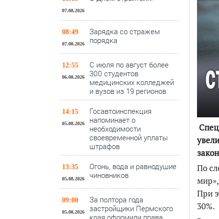
07.08.2026
Зарядка со стражем
08:49
порядка
07.08.2026
С июля по август более
12:55
300 студентов
06.08.2026
медицинских колледжей
и вузов из 19 регионов
Госавтоинспекция
14:15
напоминает о
05.08.2026
Специ
необходимости
своевременной уплаты
увели
штрафов
закон
Огонь, вода и равнодушие
По сл
13:35
чиновников
мир»,
05.08.2026
При э
За полтора года
09:00
30%.
застройщики Пермского
05.08.2026
края оформили права