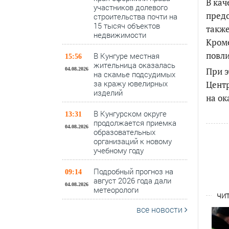
В кач
участников долевого
предс
строительства почти на
15 тысяч объектов
также
недвижимости
Кроме
повли
В Кунгуре местная
15:56
жительница оказалась
При э
04.08.2026
на скамье подсудимых
за кражу ювелирных
Центр
изделий
на ок
В Кунгурском округе
13:31
продолжается приемка
04.08.2026
образовательных
организаций к новому
учебному году
Подробный прогноз на
09:14
август 2026 года дали
04.08.2026
метеорологи
ЧИТ
все новости