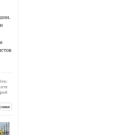
шин.
ни
и
истов
йте:
ите
рий
сники