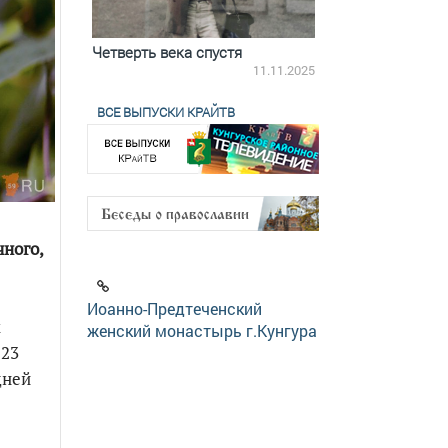
ятилетки
Четверть века спустя
Весь день с Бого
18.12.2025
11.11.2025
ВСЕ ВЫПУСКИ КРАЙТВ
ного,
Иоанно-Предтеченский
х
женский монастырь г.Кунгура
 23
дней