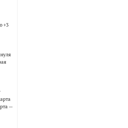
о +3
 нуля
рая
т
марта
арта —