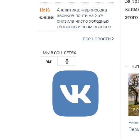
За тр
клима
Аналитика: маркировка
10:16
звонков почти на 25%
этого
02.08.2026
снизила число холодных
обзвонов и спам-звонков
все новости
МЫ В СОЦ. СЕТЯХ
ЧИТ
18.0
Резк
Перм