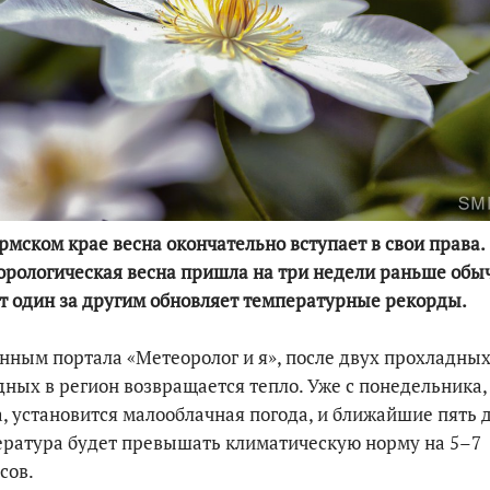
По итогам первой п
мском крае весна окончательно вступает в свои права.
рологическая весна пришла на три недели раньше обыч
т один за другим обновляет температурные рекорды.
нным портала «Метеоролог и я», после двух прохладны
ных в регион возвращается тепло. Уже с понедельника,
, установится малооблачная погода, и ближайшие пять 
ратура будет превышать климатическую норму на 5–7
сов.