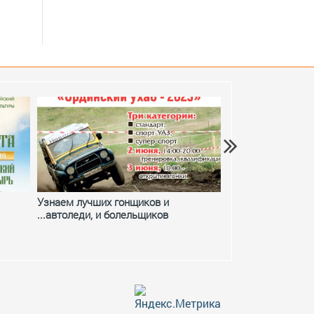
Узнаем лучших гонщиков и
Фестивальное ле
...автоледи, и болельщиков