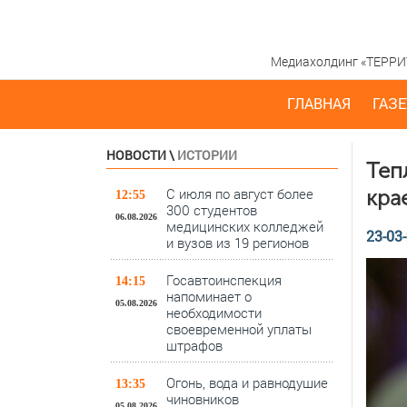
Медиахолдинг «ТЕРРИТО
ГЛАВНАЯ
ГАЗЕ
НОВОСТИ
\
ИСТОРИИ
Теп
С июля по август более
кра
12:55
300 студентов
06.08.2026
медицинских колледжей
23-03-
и вузов из 19 регионов
Госавтоинспекция
14:15
напоминает о
05.08.2026
необходимости
своевременной уплаты
штрафов
Огонь, вода и равнодушие
13:35
чиновников
05.08.2026