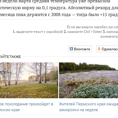
и недели марта средняя температура уже превысила
тическую норму на 0,1 градуса. Абсолютный рекорд дл
 месяца пока держится с 2008 года — тогда было +15 град
Если вы нашли ошибку на са
1.
выделите текст с ошибкой
2.
нажмите Ctrl + Enter
3.
напиш
коммента
Вконтакте
Одноклас
АЙТЕ ТАКЖЕ:
9.2024
01.10.2024
ое похолодание произойдет в
Жителей Пермского края ожид
ском крае
заморозки на неделе