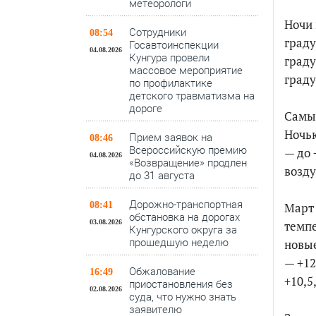
метеорологи
Ночи 
Сотрудники
08:54
граду
Госавтоинспекции
04.08.2026
Кунгура провели
граду
массовое мероприятие
граду
по профилактике
детского травматизма на
дороге
Самым
Ночью
Прием заявок на
08:46
Всероссийскую премию
— до 
04.08.2026
«Возвращение» продлен
возду
до 31 августа
Дорожно-транспортная
Март 
08:41
обстановка на дорогах
темпе
03.08.2026
Кунгурского округа за
прошедшую неделю
новые
— +12
Обжалование
16:49
+10,5
приостановления без
02.08.2026
суда, что нужно знать
заявителю