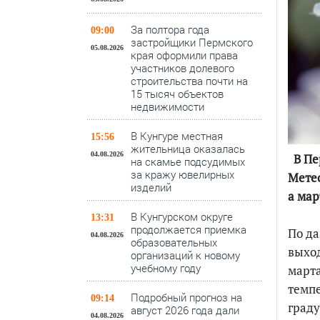
За полтора года
09:00
застройщики Пермского
05.08.2026
края оформили права
участников долевого
строительства почти на
15 тысяч объектов
недвижимости
В Кунгуре местная
15:56
жительница оказалась
04.08.2026
В Пер
на скамье подсудимых
за кражу ювелирных
Метео
изделий
а мар
В Кунгурском округе
13:31
продолжается приемка
По да
04.08.2026
образовательных
выход
организаций к новому
учебному году
марта
темпе
Подробный прогноз на
09:14
граду
август 2026 года дали
04.08.2026