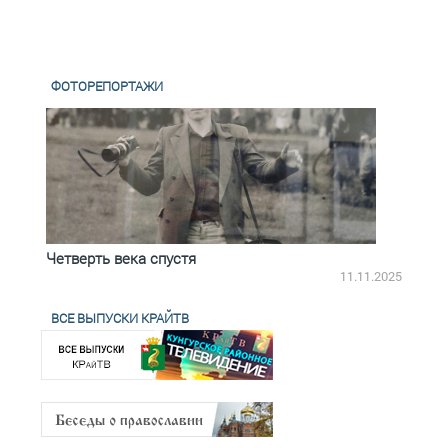
ФОТОРЕПОРТАЖИ
Четверть века спустя
Весь
2.2025
11.11.2025
ВСЕ ВЫПУСКИ КРАЙТВ