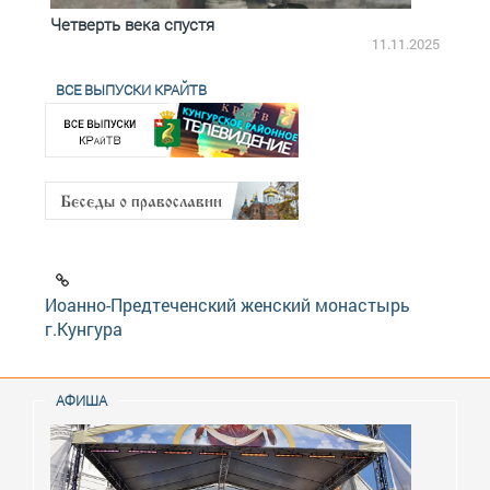
Четверть века спустя
Весь
2.2025
11.11.2025
ВСЕ ВЫПУСКИ КРАЙТВ
Иоанно-Предтеченский женский монастырь
г.Кунгура
АФИША