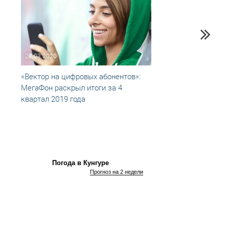
27.03.2020
04.06
«Вектор на цифровых абонентов»:
МегаФ
МегаФон раскрыл итоги за 4
«Рост
квартал 2019 года
для р
5G
Погода в Кунгуре
Прогноз на 2 недели