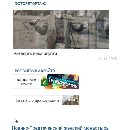
ФОТОРЕПОРТАЖИ
Четверть века спустя
Весь
2.2025
11.11.2025
ВСЕ ВЫПУСКИ КРАЙТВ
Иоанно-Предтеченский женский монастырь