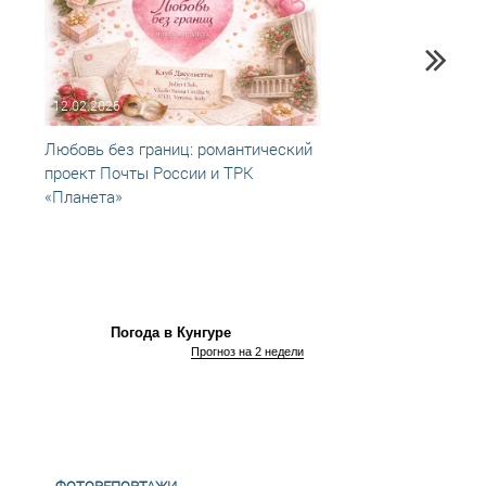
12.02.2026
23.08
Любовь без границ: романтический
Почта
проект Почты России и ТРК
откры
«Планета»
кино»
Погода в Кунгуре
Прогноз на 2 недели