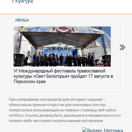
г.Кунгура
АФИША
VI Международный фестиваль православной
От с
культуры «Свет Белогорья» пройдет 17 августа в
перм
Пермском крае
При копировании материалов для интернет-изданий –
обязательна прямая открытая для поисковых систем
гиперссылка указывающая на главную страницу веб-сайта
smi59.ru. Ссылка должна быть размещена в независимости от
полного либо частичного использования материалов.