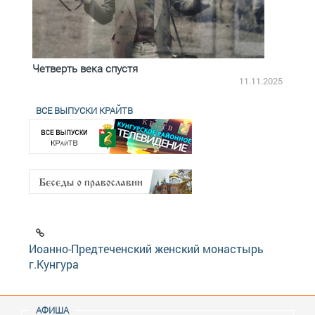
Четверть века спустя
Весь
2.2025
11.11.2025
ВСЕ ВЫПУСКИ КРАЙТВ
Иоанно-Предтеченский женский монастырь
г.Кунгура
АФИША