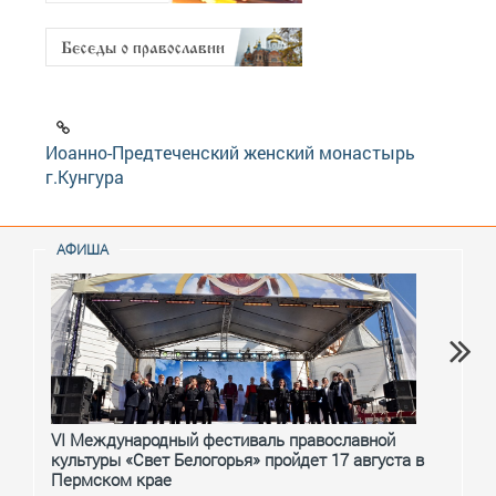
Иоанно-Предтеченский женский монастырь
г.Кунгура
АФИША
VI Международный фестиваль православной
От с
культуры «Свет Белогорья» пройдет 17 августа в
перм
Пермском крае