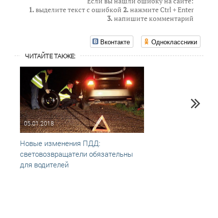
Если вы нашли ошибку на сайте:
1.
выделите текст с ошибкой
2.
нажмите Ctrl + Enter
3.
напишите комментарий
Вконтакте
Одноклассники
ЧИТАЙТЕ ТАКЖЕ:
05.01.2018
23.06
Новые изменения ПДД:
Попра
световозвращатели обязательны
детей
для водителей