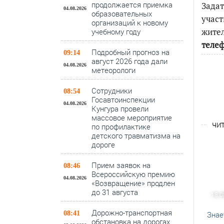
продолжается приемка
Зада
04.08.2026
образовательных
участ
организаций к новому
жите
учебному году
телеф
Подробный прогноз на
09:14
август 2026 года дали
04.08.2026
метеорологи
Сотрудники
08:54
Госавтоинспекции
04.08.2026
Кунгура провели
массовое мероприятие
ЧИТ
по профилактике
детского травматизма на
дороге
Прием заявок на
08:46
Всероссийскую премию
04.08.2026
«Возвращение» продлен
до 31 августа
18.0
Дорожно-транспортная
08:41
Знае
обстановка на дорогах