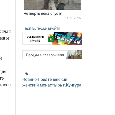
ятилетки
Четверть века спустя
Весь день с Бого
18.12.2025
11.11.2025
ВСЕ ВЫПУСКИ КРАЙТВ
орячая
иц и
й
для
ть
Иоанно-Предтеченский
опросы
женский монастырь г.Кунгура