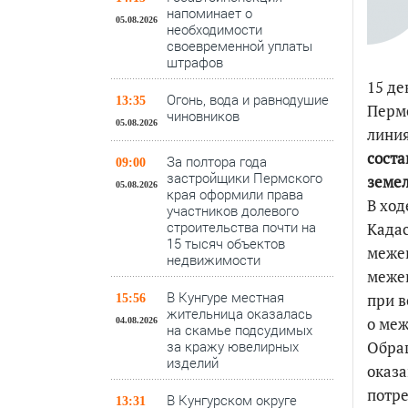
напоминает о
05.08.2026
необходимости
своевременной уплаты
штрафов
15 де
Огонь, вода и равнодушие
13:35
Пермс
чиновников
05.08.2026
линия
соста
За полтора года
09:00
застройщики Пермского
земел
05.08.2026
края оформили права
В ход
участников долевого
строительства почти на
Кадас
15 тысяч объектов
межев
недвижимости
межев
В Кунгуре местная
при в
15:56
жительница оказалась
о меж
04.08.2026
на скамье подсудимых
за кражу ювелирных
Обращ
изделий
оказ
потре
В Кунгурском округе
13:31