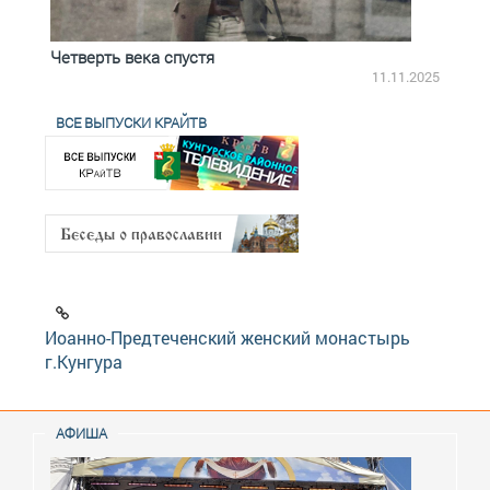
Четверть века спустя
Весь
2.2025
11.11.2025
ВСЕ ВЫПУСКИ КРАЙТВ
Иоанно-Предтеченский женский монастырь
г.Кунгура
АФИША