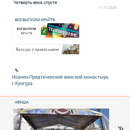
Четверть века спустя
Весь
2.2025
11.11.2025
ВСЕ ВЫПУСКИ КРАЙТВ
Иоанно-Предтеченский женский монастырь
г.Кунгура
АФИША