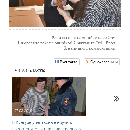
Если вы нашли ошибку на сайте:
1.
выделите текст с ошибкой
2.
нажмите Ctrl + Enter
3.
напишите комментарий
Вконтакте
Одноклассники
ЧИТАЙТЕ ТАКЖЕ:
07.03.2018
13.12
В Кунгуре участковые вручили
В ден
представительницам прекрасного
Кунгу