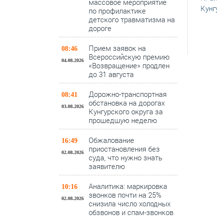
массовое мероприятие
Кунг
по профилактике
детского травматизма на
дороге
Прием заявок на
08:46
Всероссийскую премию
04.08.2026
«Возвращение» продлен
до 31 августа
Дорожно-транспортная
08:41
обстановка на дорогах
03.08.2026
Кунгурского округа за
прошедшую неделю
Обжалование
16:49
приостановления без
02.08.2026
суда, что нужно знать
заявителю
Аналитика: маркировка
10:16
звонков почти на 25%
02.08.2026
снизила число холодных
обзвонов и спам-звонков