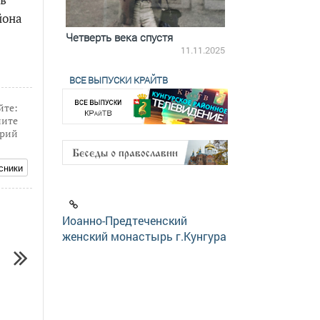
йона
ятилетки
Четверть века спустя
Весь день с Бого
18.12.2025
11.11.2025
ВСЕ ВЫПУСКИ КРАЙТВ
йте:
ите
рий
сники
Иоанно-Предтеченский
женский монастырь г.Кунгура
11.07.2018
25.09.2018
Стартовал второй этап конкурса
Подавай заявку и рас