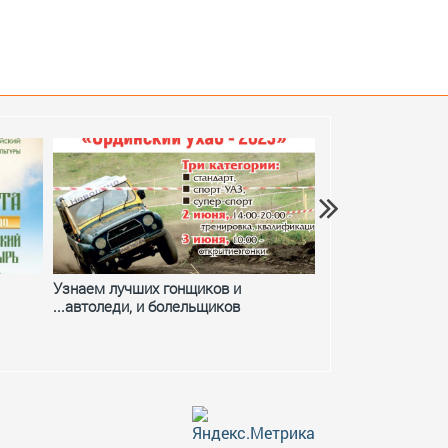
Узнаем лучших гонщиков и
Фестивальное ле
...автоледи, и болельщиков