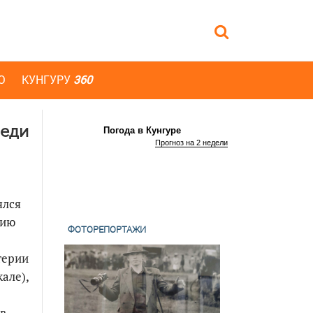
Ю
КУНГУРУ
360
реди
Погода в Кунгуре
Прогноз на 2 недели
ялся
нию
ФОТОРЕПОРТАЖИ
терии
але),
 в