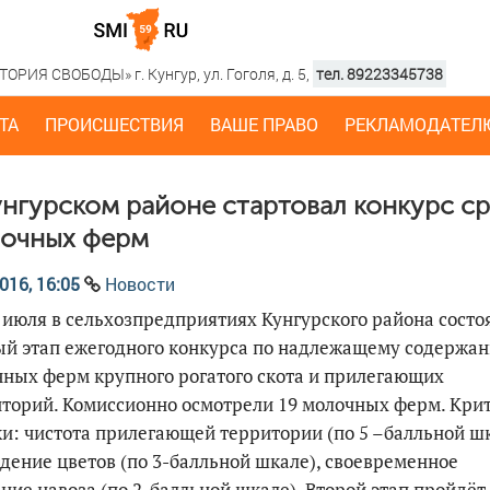
РИЯ СВОБОДЫ» г. Кунгур, ул. Гоголя, д. 5,
тел. 89223345738
ТА
ПРОИСШЕСТВИЯ
ВАШЕ ПРАВО
РЕКЛАМОДАТЕЛ
унгурском районе стартовал конкурс с
очных ферм
016, 16:05
Новости
 июля в сельхозпредприятиях Кунгурского района состо
ый этап ежегодного конкурса по надлежащему содержа
ных ферм крупного рогатого скота и прилегающих
торий. Комиссионно осмотрели 19 молочных ферм. Кри
и: чистота прилегающей территории (по 5 –балльной шк
дение цветов (по 3-балльной шкале), своевременное
ние навоза (по 2-балльной шкале). Второй этап пройдёт