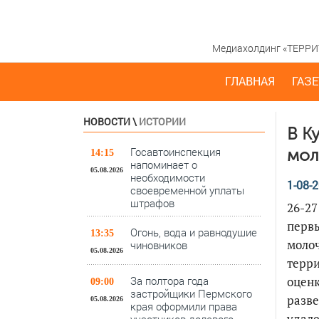
Медиахолдинг «ТЕРРИТО
ГЛАВНАЯ
ГАЗЕ
НОВОСТИ
\
ИСТОРИИ
В К
Госавтоинспекция
мол
14:15
напоминает о
05.08.2026
необходимости
1-08-2
своевременной уплаты
штрафов
26-27
перв
Огонь, вода и равнодушие
13:35
молоч
чиновников
05.08.2026
терри
За полтора года
оценк
09:00
застройщики Пермского
разве
05.08.2026
края оформили права
удале