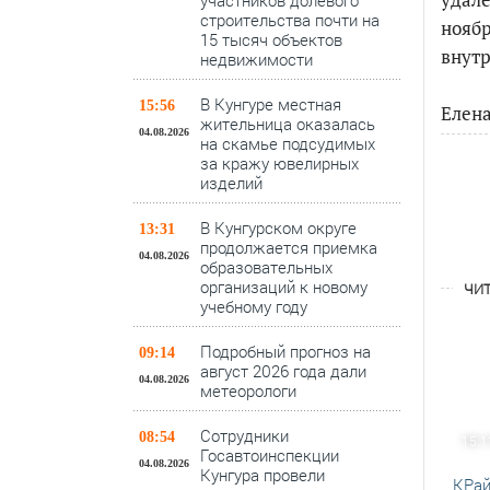
участников долевого
строительства почти на
нояб
15 тысяч объектов
внутр
недвижимости
В Кунгуре местная
15:56
Елен
жительница оказалась
04.08.2026
на скамье подсудимых
за кражу ювелирных
изделий
В Кунгурском округе
13:31
продолжается приемка
04.08.2026
образовательных
организаций к новому
ЧИТ
учебному году
Подробный прогноз на
09:14
август 2026 года дали
04.08.2026
метеорологи
Сотрудники
08:54
15.1
Госавтоинспекции
04.08.2026
Кунгура провели
КРай