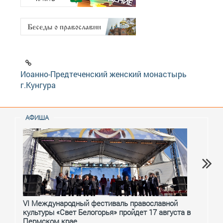
Иоанно-Предтеченский женский монастырь
г.Кунгура
АФИША
VI Международный фестиваль православной
От с
культуры «Свет Белогорья» пройдет 17 августа в
перм
Пермском крае