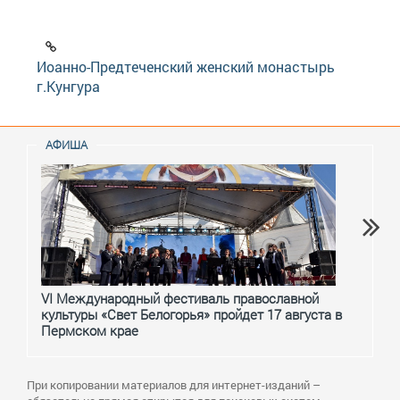
Иоанно-Предтеченский женский монастырь
г.Кунгура
АФИША
VI Международный фестиваль православной
От с
культуры «Свет Белогорья» пройдет 17 августа в
перм
Пермском крае
При копировании материалов для интернет-изданий –