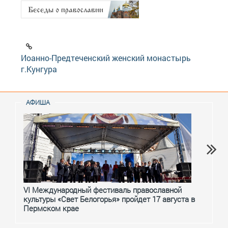
Иоанно-Предтеченский женский монастырь
г.Кунгура
АФИША
VI Международный фестиваль православной
От с
культуры «Свет Белогорья» пройдет 17 августа в
перм
Пермском крае